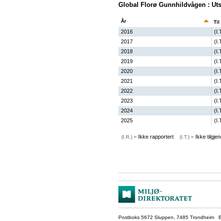
Global Florø Gunnhildvågen : Uts
År
Til
2016
(I.
2017
(I.
2018
(I.
2019
(I.
2020
(I.
2021
(I.
2022
(I.
2023
(I.
2024
(I.
2025
(I.
Ikke rapportert
Ikke tilgjen
(I.R.) =
(I.T.) =
Postboks 5672 Sluppen, 7485 Trondheim Be