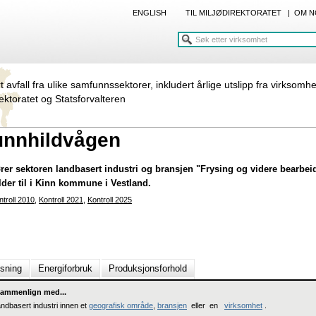
ENGLISH
TIL MILJØDIREKTORATET
|
OM N
rt avfall fra ulike samfunnssektorer, inkludert årlige utslipp fra virksomh
rektoratet og Statsforvalteren
unnhildvågen
er sektoren landbasert industri og bransjen "Frysing og videre bearbeid
lder til i Kinn kommune i Vestland.
ntroll 2010
,
Kontroll 2021
,
Kontroll 2025
nsning
Energiforbruk
Produksjonsforhold
ammenlign med...
andbasert industri innen et
geografisk område
,
bransjen
eller en
virksomhet
.