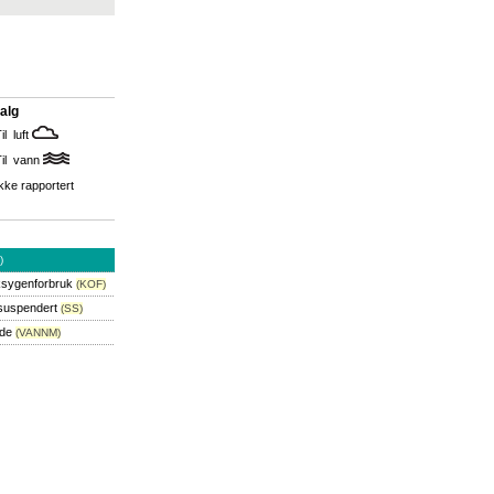
alg
il luft
Til vann
kke rapportert
)
ksygenforbruk
(KOF)
 suspendert
(SS)
gde
(VANNM)