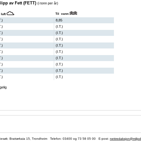
lipp av Fett (FETT)
(i tonn per år)
Til vann
 luft
T.)
8,85
T.)
(I.T.)
T.)
(I.T.)
T.)
(I.T.)
T.)
(I.T.)
T.)
(I.T.)
T.)
(I.T.)
T.)
(I.T.)
T.)
(I.T.)
T.)
(I.T.)
gelig
søk: Brattørkaia 15, Trondheim Telefon:
03400
og 73 58 05 00 E-post:
nettredaksjon@miljod