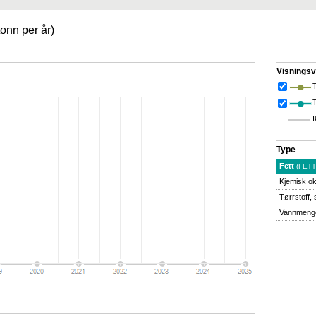
 tonn per år)
Visningsv
T
I
Type
Fett
(FETT
Kjemisk o
Tørrstoff,
Vannmen