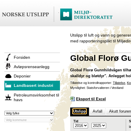
Utslipp til luft og vann og genere
med rapporteringsplikt til Miljødi
Global Florø G
Forsiden
Avløpsrenseanlegg
Global Florø Gunnhildvågen tilhør
Deponier
skalldyr og bløtdyr". Anlegget ho
Tillatelse og kontrollrapporter:
Tillatelse
,
Ko
Landbasert industri
Myndighet: Statsforvalteren i Vestland
Petroleumsvirksomhet til
Eksport til Excel
havs
Utslipp
Avfall
Akutt forure
Tid
S
l