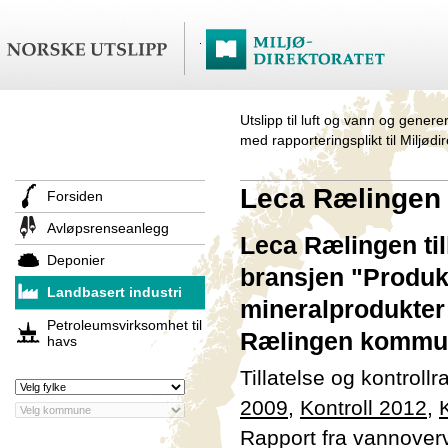
Utslipp til luft og vann og genere
med rapporteringsplikt til Miljødi
Leca Rælingen
Forsiden
Avløpsrenseanlegg
Leca Rælingen til
Deponier
bransjen "Produk
Landbasert industri
mineralprodukter 
Petroleumsvirksomhet til
Rælingen kommun
havs
Tillatelse og kontroll
2009
,
Kontroll 2012
,
Rapport fra vannover