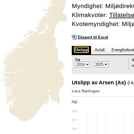
Myndighet: Miljødirek
Klimakvoter:
Tillatel
Kvotemyndighet: Miljø
Eksport til Excel
Utslipp
Avfall
Energiforbru
Tid
S
l
Utslipp av Arsen (As)
(i 
Leca Rælingen