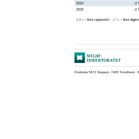
2024
(I.
2025
(I.
Ikke rapportert
Ikke tilgjen
(I.R.) =
(I.T.) =
Postboks 5672 Sluppen, 7485 Trondheim Be