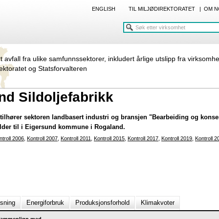
ENGLISH
TIL MILJØDIREKTORATET
|
OM N
rt avfall fra ulike samfunnssektorer, inkludert årlige utslipp fra virksomh
rektoratet og Statsforvalteren
d Sildoljefabrikk
tilhører sektoren landbasert industri og bransjen "Bearbeiding og konser
older til i Eigersund kommune i Rogaland.
ntroll 2006
,
Kontroll 2007
,
Kontroll 2011
,
Kontroll 2015
,
Kontroll 2017
,
Kontroll 2019
,
Kontroll 2
nsning
Energiforbruk
Produksjonsforhold
Klimakvoter