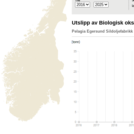
Tid
S
l
Utslipp av Biologisk o
Pelagia Egersund Sildoljefabrikk