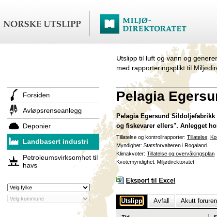
Utslipp til luft og vann og genere
med rapporteringsplikt til Miljødi
Pelagia Egersun
Forsiden
Avløpsrenseanlegg
Pelagia Egersund Sildoljefabrikk 
Deponier
og fiskevarer ellers". Anlegget h
Tillatelse og kontrollrapporter:
Tillatelse
,
Ko
Landbasert industri
Myndighet: Statsforvalteren i Rogaland
Klimakvoter:
Tillatelse og overvåkingsplan
Petroleumsvirksomhet til
Kvotemyndighet: Miljødirektoratet
havs
Eksport til Excel
Utslipp
Avfall
Akutt forure