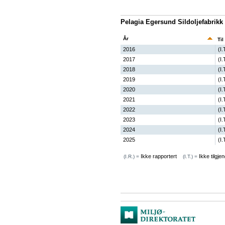
Pelagia Egersund Sildoljefabrikk
År
Til
2016
(I.
2017
(I.
2018
(I.
2019
(I.
2020
(I.
2021
(I.
2022
(I.
2023
(I.
2024
(I.
2025
(I.
Ikke rapportert
Ikke tilgjen
(I.R.) =
(I.T.) =