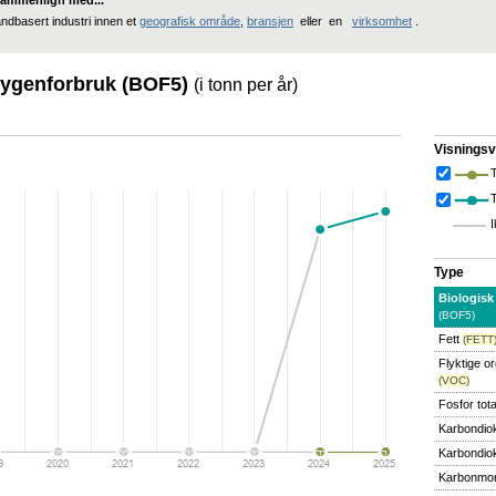
ammenlign med...
andbasert industri innen et
geografisk område
,
bransjen
eller en
virksomhet
.
ksygenforbruk (BOF5)
(i tonn per år)
Visningsv
T
I
Type
Biologisk
(BOF5)
Fett
(FETT
Flyktige o
(VOC)
Fosfor tota
Karbondio
Karbondiok
Karbonmo