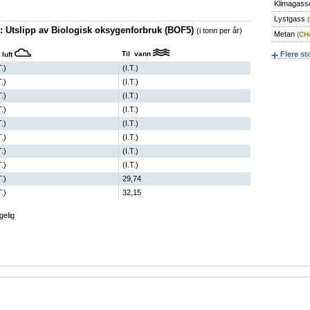
Klimagass
Lystgass
 : Utslipp av Biologisk oksygenforbruk (BOF5)
(i tonn per år)
Metan
(CH
Til vann
Flere st
 luft
T.)
(I.T.)
T.)
(I.T.)
T.)
(I.T.)
T.)
(I.T.)
T.)
(I.T.)
T.)
(I.T.)
T.)
(I.T.)
T.)
(I.T.)
T.)
29,74
T.)
32,15
gelig