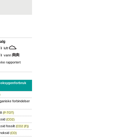
alg
il luft
Til vann
kke rapportert
 oksygenforbruk
)
rganiske forbindelser
lt
(P-TOT)
ksid
(CO2)
sid fossilt
(CO2 (F))
noksid
(CO)