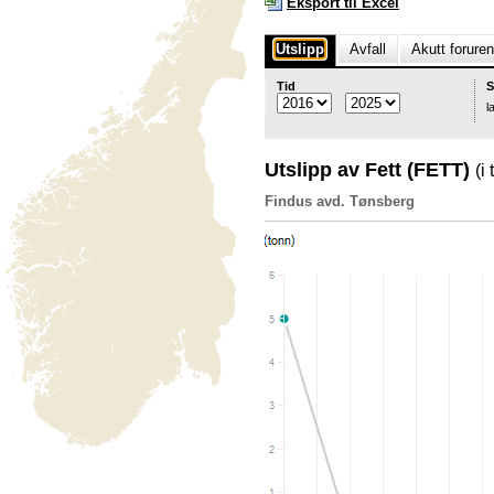
Eksport til Excel
Utslipp
Avfall
Akutt forure
Tid
S
l
Utslipp av Fett (FETT)
(i
Findus avd. Tønsberg