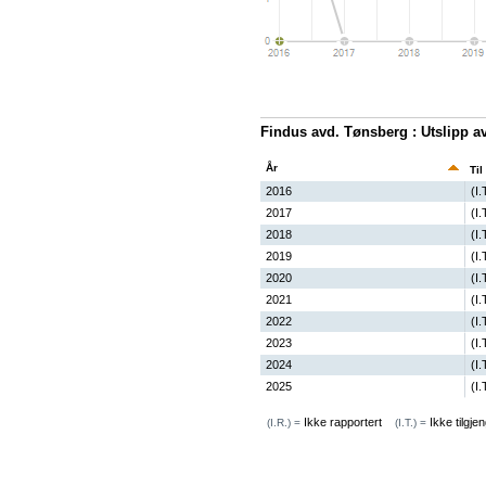
Findus avd. Tønsberg : Utslipp a
År
Til
2016
(I.
2017
(I.
2018
(I.
2019
(I.
2020
(I.
2021
(I.
2022
(I.
2023
(I.
2024
(I.
2025
(I.
Ikke rapportert
Ikke tilgjen
(I.R.) =
(I.T.) =