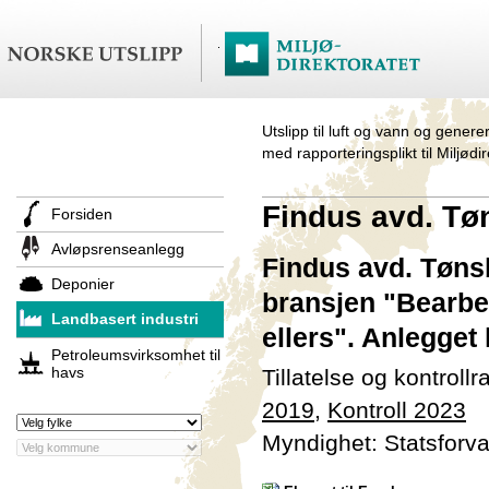
Utslipp til luft og vann og genere
med rapporteringsplikt til Miljødi
Findus avd. Tø
Forsiden
Avløpsrenseanlegg
Findus avd. Tønsb
Deponier
bransjen "Bearbe
Landbasert industri
ellers". Anlegget
Petroleumsvirksomhet til
havs
Tillatelse og kontroll
2019
,
Kontroll 2023
Myndighet: Statsforva