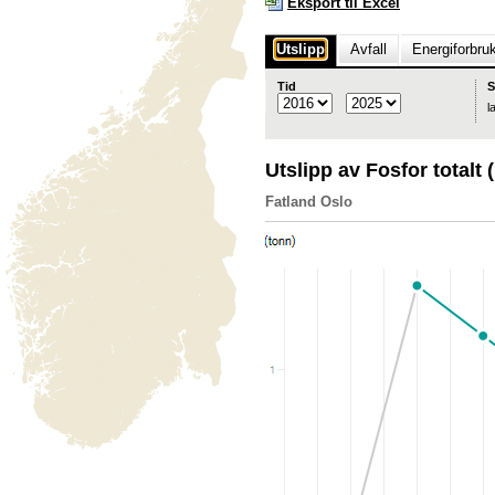
Eksport til Excel
Utslipp
Avfall
Energiforbru
Tid
S
l
Utslipp av Fosfor totalt
Fatland Oslo