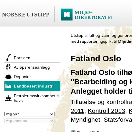
Utslipp til luft og vann og genere
med rapporteringsplikt til Miljødi
Fatland Oslo
Forsiden
Avløpsrenseanlegg
Fatland Oslo tilh
Deponier
"Bearbeiding og ko
Landbasert industri
Anlegget holder t
Petroleumsvirksomhet til
havs
Tillatelse og kontroll
2011
,
Kontroll 2013
,
K
Myndighet: Statsforva