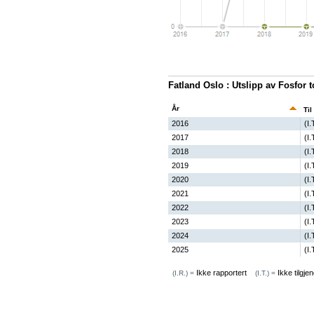
Fatland Oslo : Utslipp av Fosfor t
År
Til
2016
(I.
2017
(I.
2018
(I.
2019
(I.
2020
(I.
2021
(I.
2022
(I.
2023
(I.
2024
(I.
2025
(I.
Ikke rapportert
Ikke tilgjen
(I.R.) =
(I.T.) =