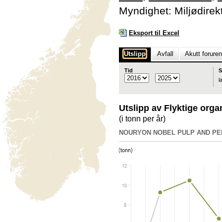
Myndighet: Miljødirek
Eksport til Excel
Utslipp
Avfall
Akutt forure
Tid
S
l
Utslipp av Flyktige org
(i tonn per år)
NOURYON NOBEL PULP AND P