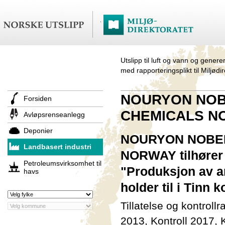
Utslipp til luft og vann og genere
med rapporteringsplikt til Miljødi
NOURYON NOB
Forsiden
CHEMICALS N
Avløpsrenseanlegg
Deponier
NOURYON NOBE
Landbasert industri
NORWAY tilhører 
Petroleumsvirksomhet til
"Produksjon av a
havs
holder til i Tinn
Tillatelse og kontroll
2013
,
Kontroll 2017
,