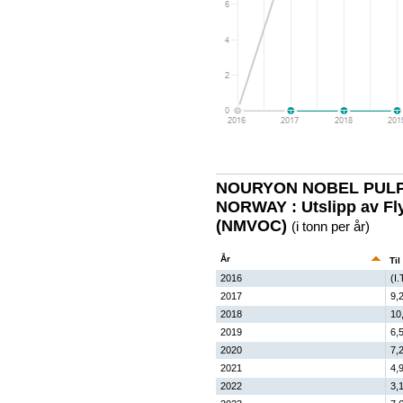
NOURYON NOBEL PUL
NORWAY : Utslipp av Fly
(NMVOC)
(i tonn per år)
År
Til
2016
(I.
2017
9,
2018
10
2019
6,
2020
7,
2021
4,
2022
3,