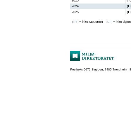
2023
7,
2024
(I.
2025
(I.
Ikke rapportert
Ikke tilgjen
(I.R.) =
(I.T.) =
Postboks 5672 Sluppen, 7485 Trondheim Be