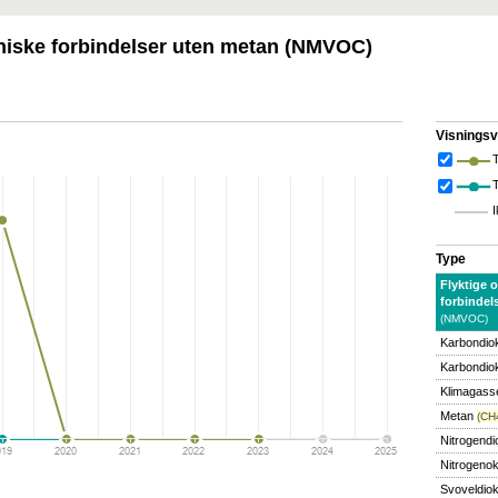
aniske forbindelser uten metan (NMVOC)
Visningsv
T
I
Type
Flyktige 
forbindel
(NMVOC)
Karbondio
Karbondiok
Klimagass
Metan
(CH
Nitrogendi
Nitrogeno
Svoveldio