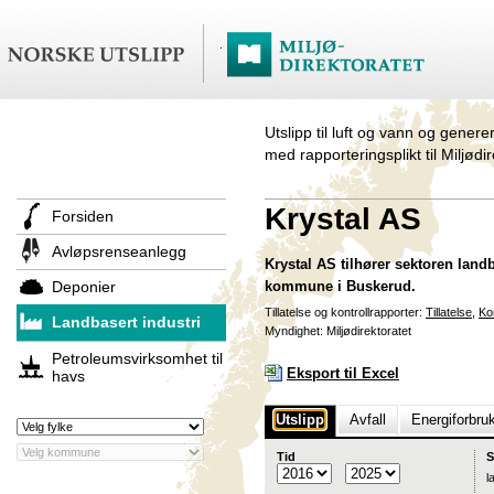
Utslipp til luft og vann og genere
med rapporteringsplikt til Miljødi
Krystal AS
Forsiden
Avløpsrenseanlegg
Krystal AS tilhører sektoren land
Deponier
kommune i Buskerud.
Tillatelse og kontrollrapporter:
Tillatelse
,
Ko
Landbasert industri
Myndighet: Miljødirektoratet
Petroleumsvirksomhet til
Eksport til Excel
havs
Utslipp
Avfall
Energiforbru
Tid
S
l