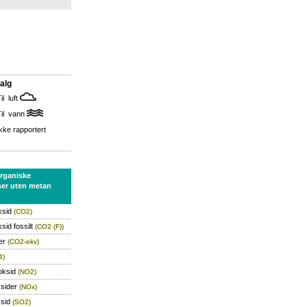
alg
il luft
Til vann
kke rapportert
organiske
ser uten metan
ksid
(CO2)
sid fossilt
(CO2 (F))
er
(CO2-ekv)
4)
oksid
(NO2)
ksider
(NOx)
ksid
(SO2)