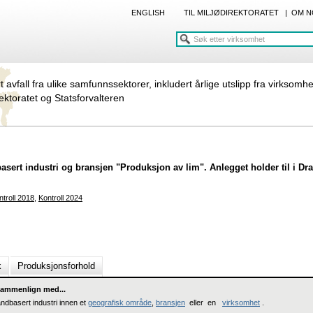
ENGLISH
TIL MILJØDIREKTORATET
|
OM N
rt avfall fra ulike samfunnssektorer, inkludert årlige utslipp fra virksomh
rektoratet og Statsforvalteren
basert industri og bransjen "Produksjon av lim". Anlegget holder til i 
ntroll 2018
,
Kontroll 2024
k
Produksjonsforhold
ammenlign med...
andbasert industri innen et
geografisk område
,
bransjen
eller en
virksomhet
.