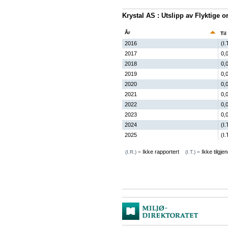
Krystal AS : Utslipp av Flyktige
År
Til
2016
(I.
2017
0,
2018
0,
2019
0,
2020
0,
2021
0,
2022
0,
2023
0,
2024
(I.
2025
(I.
Ikke rapportert
Ikke tilgjen
(I.R.) =
(I.T.) =