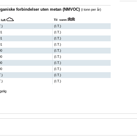
 organiske forbindelser uten metan (NMVOC)
(i tonn per år)
Til vann
 luft
T.)
(I.T.)
01
(I.T.)
01
(I.T.)
01
(I.T.)
00
(I.T.)
00
(I.T.)
00
(I.T.)
00
(I.T.)
T.)
(I.T.)
T.)
(I.T.)
gelig