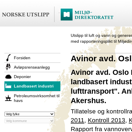
Utslipp til luft og vann og genere
med rapporteringsplikt til Miljødi
Avinor avd. Os
Forsiden
Avløpsrenseanlegg
Avinor avd. Oslo
Deponier
landbasert indust
Landbasert industri
lufttransport". A
Petroleumsvirksomhet til
Akershus.
havs
Tillatelse og kontroll
2011
,
Kontroll 2013
,
K
Rapport fra vannover