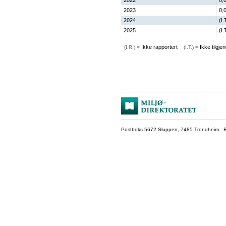
2022
0,
2023
0,
2024
(I.
2025
(I.
Ikke rapportert
Ikke tilgjen
(I.R.) =
(I.T.) =
Postboks 5672 Sluppen, 7485 Trondheim Be