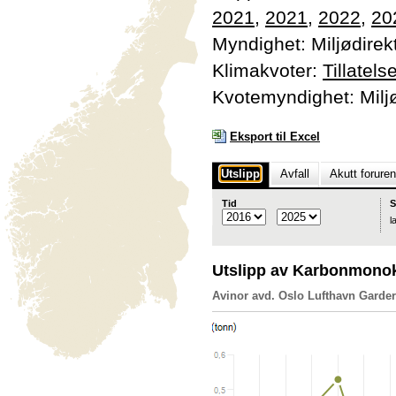
2021
,
2021
,
2022
,
20
Myndighet: Miljødirek
Klimakvoter:
Tillatel
Kvotemyndighet: Miljø
Eksport til Excel
Utslipp
Avfall
Akutt forure
Tid
S
l
Utslipp av Karbonmono
Avinor avd. Oslo Lufthavn Gard