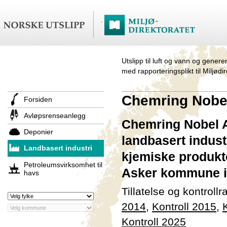
Utslipp til luft og vann og genere
med rapporteringsplikt til Miljødi
Chemring Nobel
Forsiden
Avløpsrenseanlegg
Chemring Nobel A
Deponier
landbasert indus
Landbasert industri
kjemiske produkte
Petroleumsvirksomhet til
Asker kommune i
havs
Tillatelse og kontroll
2014
,
Kontroll 2015
,
Kontroll 2025