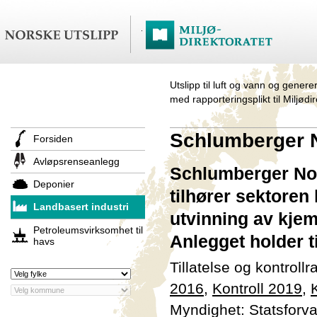
Utslipp til luft og vann og genere
med rapporteringsplikt til Miljødi
Schlumberger N
Forsiden
Avløpsrenseanlegg
Schlumberger Nor
Deponier
tilhører sektoren
Landbasert industri
utvinning av kjem
Petroleumsvirksomhet til
Anlegget holder 
havs
Tillatelse og kontroll
2016
,
Kontroll 2019
,
Myndighet: Statsforva