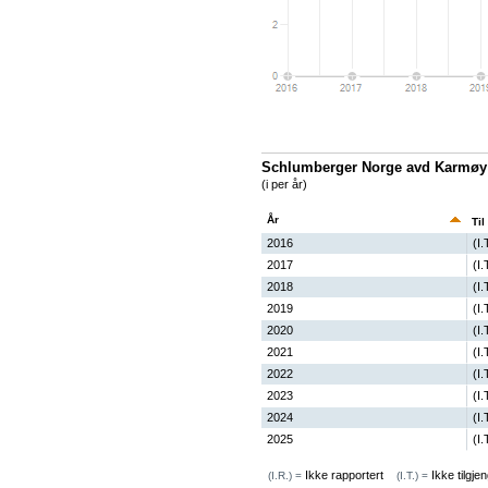
Schlumberger Norge avd Karmøy (t
(i per år)
År
Til
2016
(I.
2017
(I.
2018
(I.
2019
(I.
2020
(I.
2021
(I.
2022
(I.
2023
(I.
2024
(I.
2025
(I.
Ikke rapportert
Ikke tilgjen
(I.R.) =
(I.T.) =