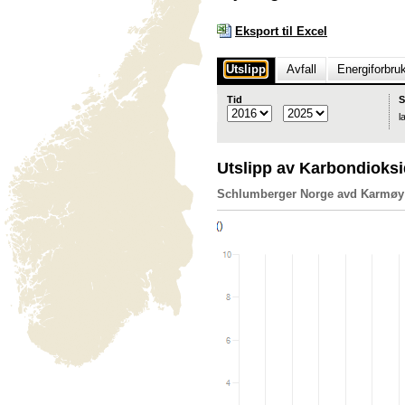
Eksport til Excel
Utslipp
Avfall
Energiforbru
Tid
S
l
Utslipp av Karbondioks
Schlumberger Norge avd Karmøy (