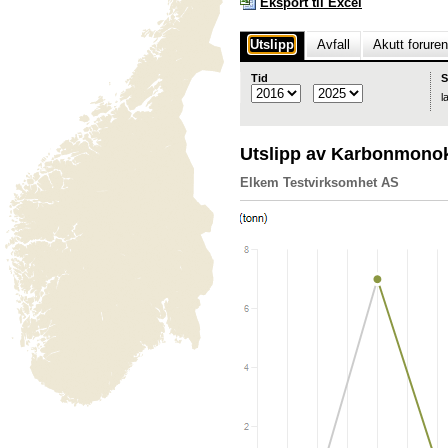
Eksport til Excel
Utslipp
Avfall
Akutt forure
Tid
S
l
Utslipp av Karbonmono
Elkem Testvirksomhet AS