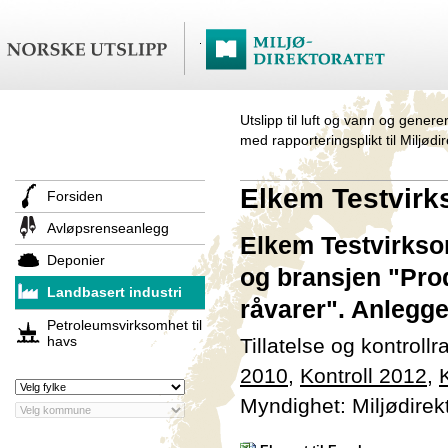
Utslipp til luft og vann og genere
med rapporteringsplikt til Miljødi
Elkem Testvir
Forsiden
Avløpsrenseanlegg
Elkem Testvirksom
Deponier
og bransjen "Pro
Landbasert industri
råvarer". Anlegge
Petroleumsvirksomhet til
havs
Tillatelse og kontroll
2010
,
Kontroll 2012
,
Myndighet: Miljødirek