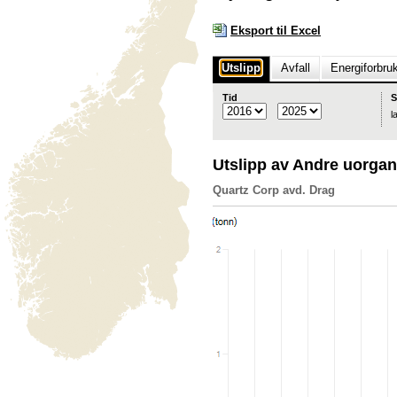
Eksport til Excel
Utslipp
Avfall
Energiforbru
Tid
S
l
Utslipp av Andre uorga
Quartz Corp avd. Drag