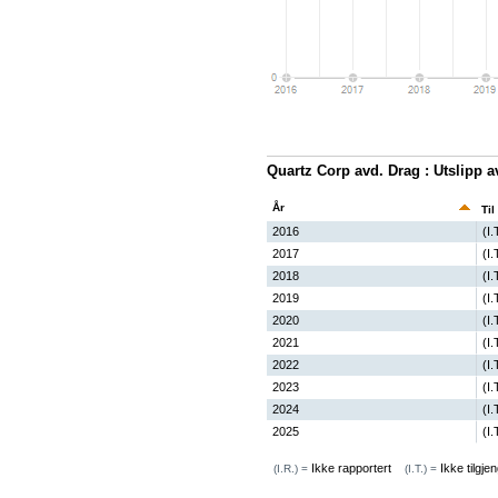
Quartz Corp avd. Drag : Utslipp 
År
Til
2016
(I.
2017
(I.
2018
(I.
2019
(I.
2020
(I.
2021
(I.
2022
(I.
2023
(I.
2024
(I.
2025
(I.
Ikke rapportert
Ikke tilgjen
(I.R.) =
(I.T.) =