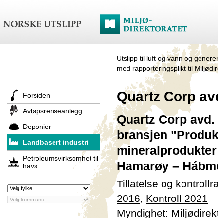
Utslipp til luft og vann og genere
med rapporteringsplikt til Miljødi
Quartz Corp av
Forsiden
Avløpsrenseanlegg
Quartz Corp avd. 
Deponier
bransjen "Produk
Landbasert industri
mineralprodukter 
Petroleumsvirksomhet til
Hamarøy – Hábme
havs
Tillatelse og kontroll
2016
,
Kontroll 2021
Myndighet: Miljødirek