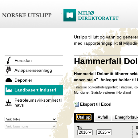
Utslipp til luft og vann og genere
med rapporteringsplikt til Miljødi
Hammerfall Dol
Forsiden
Avløpsrenseanlegg
Hammerfall Dolomitt tilhører sekt
Deponier
annen stein". Anlegget holder ti
Tillatelse og kontrollrapporter:
Tillatelse
,
Ko
Landbasert industri
Myndighet: Statsforvalteren i Nordland
Petroleumsvirksomhet til
Eksport til Excel
havs
Utslipp
Avfall
Energiforbru
Tid
S
l