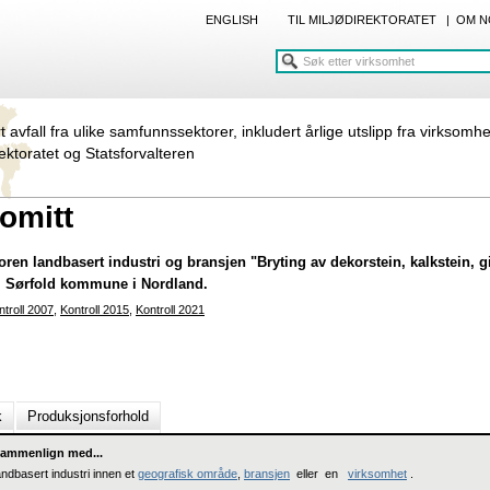
ENGLISH
TIL MILJØDIREKTORATET
|
OM N
rt avfall fra ulike samfunnssektorer, inkludert årlige utslipp fra virksomh
rektoratet og Statsforvalteren
omitt
oren landbasert industri og bransjen "Bryting av dekorstein, kalkstein, gi
l i Sørfold kommune i Nordland.
ntroll 2007
,
Kontroll 2015
,
Kontroll 2021
k
Produksjonsforhold
ammenlign med...
andbasert industri innen et
geografisk område
,
bransjen
eller en
virksomhet
.