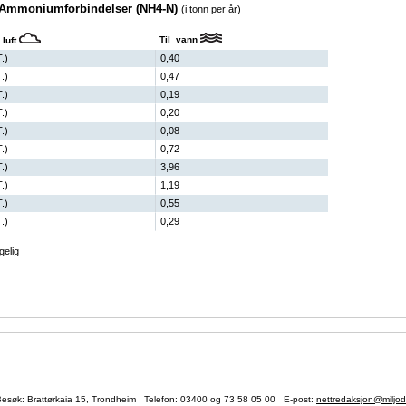
v Ammoniumforbindelser (NH4-N)
(i tonn per år)
Til vann
 luft
T.)
0,40
T.)
0,47
T.)
0,19
T.)
0,20
T.)
0,08
T.)
0,72
T.)
3,96
T.)
1,19
T.)
0,55
T.)
0,29
gelig
søk: Brattørkaia 15, Trondheim Telefon:
03400
og 73 58 05 00 E-post:
nettredaksjon@miljod