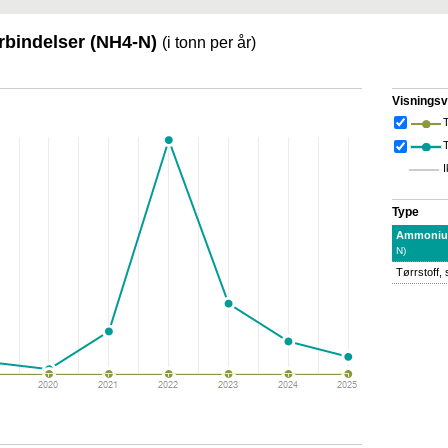
rbindelser (NH4-N)
(i tonn per år)
Visningsv
T
I
Type
Ammonium
N)
Tørrstoff,