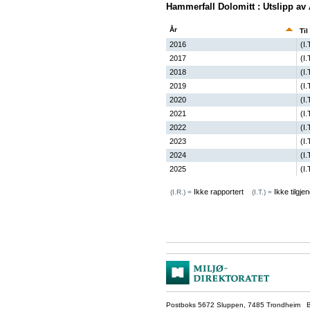
Hammerfall Dolomitt : Utslipp a
År
Til
2016
(I.
2017
(I.
2018
(I.
2019
(I.
2020
(I.
2021
(I.
2022
(I.
2023
(I.
2024
(I.
2025
(I.
Ikke rapportert
Ikke tilgjen
(I.R.) =
(I.T.) =
Postboks 5672 Sluppen, 7485 Trondheim Be