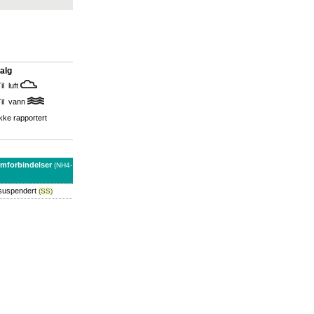
alg
il luft
Til vann
kke rapportert
forbindelser
(NH4-
 suspendert
(SS)