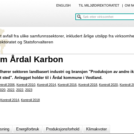
ENGLISH
TIL MILJØDIREKTORATET
|
OM N
rt avfall fra ulike samfunnssektorer, inkludert årlige utslipp fra virksomh
rektoratet og Statsforvalteren
um Årdal Karbon
hører sektoren landbasert industri og bransjen "Produksjon av andre ik
 sted". Anlegget holder til i Årdal kommune i Vestland.
ntroll 2006
,
Kontroll 2010
,
Kontroll 2014
,
Kontroll 2016
,
Kontroll 2018
,
Kontroll 2020
,
Kontroll 
020
,
2022
,
2022
,
2023
,
Kontroll 2014
,
Kontroll 2018
nsning
Energiforbruk
Produksjonsforhold
Klimakvoter