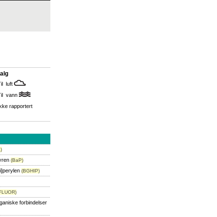
alg
il luft
Til vann
kke rapportert
)
yren
(BaP)
i]perylen
(BGHIP)
FLUOR)
rganiske forbindelser