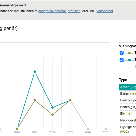
ammenlign med...
andbasert industri innen et
geografisk område
,
bransjen
eller en
virksomhet
.
kg per år)
Visningsv
T
I
Type
Arsen
(As)
Barium
(Ba
Benzo[a]p
Benzo[g,h,
Bly
(Pb)
Fluorider
(
Flyktige o
(VOC)