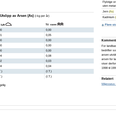
Flyktige o
uten meta
Jern
(Fe)
Utslipp av Arsen (As)
(i kg per år)
Kadmium
Til vann
Flere st
 luft
00
0,00
01
0,05
00
0,00
Komment
00
0,00
For landbase
bedrifter s
00
0,00
arsen utvid
04
0,08
arsen for l
02
0,03
viser derfo
04
0,04
1998 til 199
T.)
(I.T.)
T.)
(I.T.)
Relatert
Miljøstatus
gelig