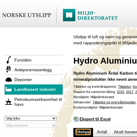
Utslipp til luft og vann og genere
med rapporteringsplikt til Miljødi
Hydro Alumini
Forsiden
Avløpsrenseanlegg
Hydro Aluminium Årdal Karbon til
Deponier
mineralprodukter ikke nevnt annet
Tillatelse og kontrollrapporter:
Tillatelse
,
Ko
Landbasert industri
Rapport fra vannovervåking:
2015
,
2017
,
2
Myndighet: Miljødirektoratet
Petroleumsvirksomhet til
Klimakvoter:
Tillatelse og overvåkingsplan
havs
Kvotemyndighet: Miljødirektoratet
Eksport til Excel
Utslipp
Avfall
Akutt forure