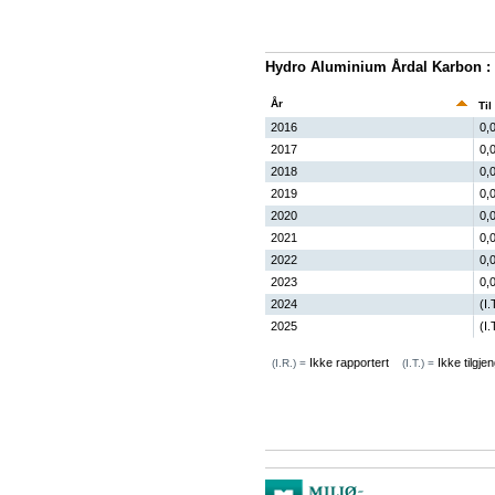
Hydro Aluminium Årdal Karbon : 
År
Til
2016
0,
2017
0,
2018
0,
2019
0,
2020
0,
2021
0,
2022
0,
2023
0,
2024
(I.
2025
(I.
Ikke rapportert
Ikke tilgjen
(I.R.) =
(I.T.) =