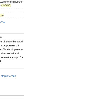
rganiske forbindelser
n
(NMVOC)
(Cd)
offer
ar
rt industri ble antall
om rapporterte på
et. Totalutslippene av
andbasert industri
r et markant hopp fra
9.
 i Norge: Arsen