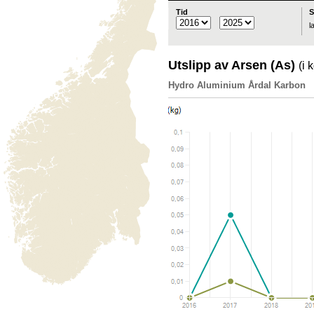
Tid
S
l
Utslipp av Arsen (As)
(i 
Hydro Aluminium Årdal Karbon