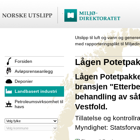
Utslipp til luft og vann og genere
med rapporteringsplikt til Miljødi
Lågen Potetpak
Forsiden
Avløpsrenseanlegg
Lågen Potetpakker
Deponier
bransjen "Etterbe
Landbasert industri
behandling av såf
Petroleumsvirksomhet til
Vestfold.
havs
Tillatelse og kontroll
Myndighet: Statsforva