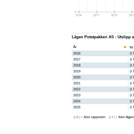
Lågen Potetpakkeri AS : Utslipp a
År
Til
2016
(I.
2017
(I.
2018
(I.
2019
(I.
2020
(I.
2021
(I.
2022
(I.
2023
(I.
2024
(I.
2025
(I.
Ikke rapportert
Ikke tilgjen
(I.R.) =
(I.T.) =