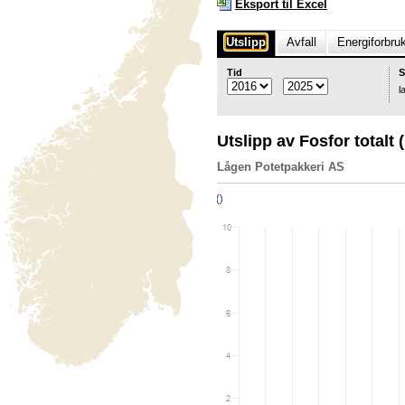
Eksport til Excel
Utslipp
Avfall
Energiforbru
Tid
S
l
Utslipp av Fosfor totalt
Lågen Potetpakkeri AS