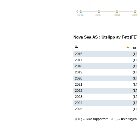
Nova Sea AS : Utslipp av Fett (F
År
Til
2016
(I.
2017
(I.
2018
(I.
2019
(I.
2020
(I.
2021
(I.
2022
(I.
2023
(I.
2024
(I.
2025
(I.
Ikke rapportert
Ikke tilgjen
(I.R.) =
(I.T.) =