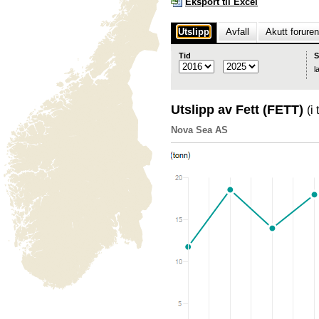
Eksport til Excel
Utslipp
Avfall
Akutt forure
Tid
S
l
Utslipp av Fett (FETT)
(i
Nova Sea AS