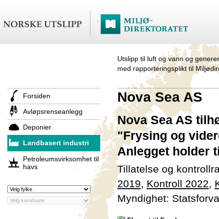
Utslipp til luft og vann og genere
med rapporteringsplikt til Miljødi
Nova Sea AS
Forsiden
Avløpsrenseanlegg
Nova Sea AS tilhø
Deponier
"Frysing og vider
Landbasert industri
Anlegget holder t
Petroleumsvirksomhet til
havs
Tillatelse og kontroll
2019
,
Kontroll 2022
,
Myndighet: Statsforva