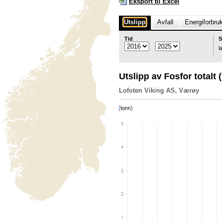
Eksport til Excel
Utslipp
Avfall
Energiforbru
Tid
S
l
Utslipp av Fosfor totalt
Lofoten Viking AS, Værøy