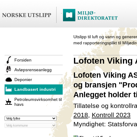
Utslipp til luft og vann og genere
med rapporteringsplikt til Miljødi
Lofoten Viking
Forsiden
Avløpsrenseanlegg
Lofoten Viking AS
Deponier
og bransjen "Produ
Landbasert industri
Anlegget holder 
Petroleumsvirksomhet til
havs
Tillatelse og kontroll
2018
,
Kontroll 2023
Myndighet: Statsforva