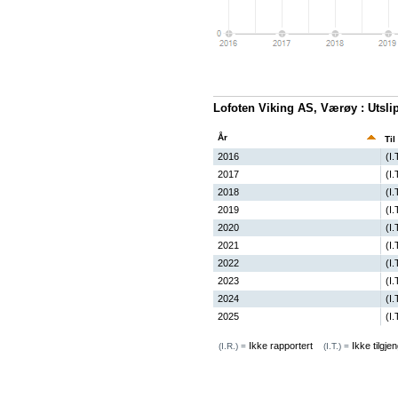
Lofoten Viking AS, Værøy : Utslip
År
Til
2016
(I.
2017
(I.
2018
(I.
2019
(I.
2020
(I.
2021
(I.
2022
(I.
2023
(I.
2024
(I.
2025
(I.
Ikke rapportert
Ikke tilgjen
(I.R.) =
(I.T.) =