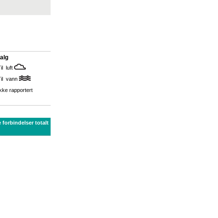
alg
il luft
Til vann
kke rapportert
 forbindelser totalt