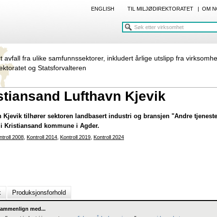
ENGLISH
TIL MILJØDIREKTORATET
|
OM N
rt avfall fra ulike samfunnssektorer, inkludert årlige utslipp fra virksomh
rektoratet og Statsforvalteren
stiansand Lufthavn Kjevik
Kjevik tilhører sektoren landbasert industri og bransjen "Andre tjenester
il i Kristiansand kommune i Agder.
ntroll 2008
,
Kontroll 2014
,
Kontroll 2019
,
Kontroll 2024
k
Produksjonsforhold
ammenlign med...