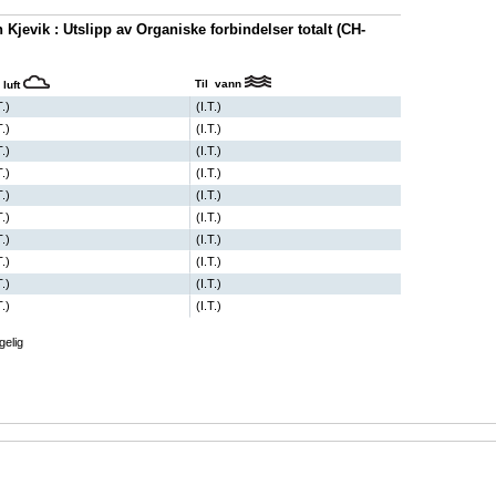
Kjevik : Utslipp av Organiske forbindelser totalt (CH-
Til vann
 luft
T.)
(I.T.)
T.)
(I.T.)
T.)
(I.T.)
T.)
(I.T.)
T.)
(I.T.)
T.)
(I.T.)
T.)
(I.T.)
T.)
(I.T.)
T.)
(I.T.)
T.)
(I.T.)
gelig