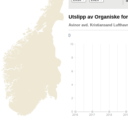
l
Utslipp av Organiske fo
Avinor avd. Kristiansand Lufthav