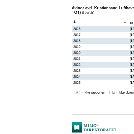
Avinor avd. Kristiansand Lufthavn 
TOT)
(i per år)
År
Til
2016
(I.
2017
(I.
2018
(I.
2019
(I.
2020
(I.
2021
(I.
2022
(I.
2023
(I.
2024
(I.
2025
(I.
Ikke rapportert
Ikke tilgjen
(I.R.) =
(I.T.) =