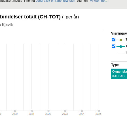
andbasert industri innen et
geografisk område
,
bransjen
eller en
virksomhet
.
rbindelser totalt (CH-TOT)
(i per år)
n Kjevik
Visningsv
T
I
Type
Organiske
(CH-TOT)