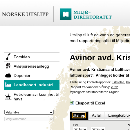
Utslipp til luft og vann og genere
med rapporteringsplikt til Miljødi
Avinor avd. Kri
Forsiden
Avløpsrenseanlegg
Avinor avd. Kristiansand Lufthavn 
Deponier
lufttransport". Anlegget holder t
Tillatelse og kontrollrapporter:
Tillatelse
,
Ko
Landbasert industri
Rapport fra vannovervåking:
2022
Myndighet: Statsforvalteren i Agder
Petroleumsvirksomhet til
havs
Eksport til Excel
Utslipp
Avfall
Energiforbru
Tid
S