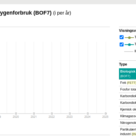
ksygenforbruk (BOF7)
(i per år)
Visningsv
T
I
Type
Biologisk
(BOF7)
Fett
(FETT
Fosfor tota
Karbondio
Karbondiok
Kjemisk o
Klimagass
Nitrogeno
Partikulært 
industri
(I