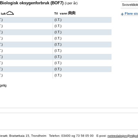
av Biologisk oksygenforbruk (BOF7)
(i per år)
Svoveldio
Til vann
Flere st
 luft
T.)
(I.T.)
T.)
(I.T.)
T.)
(I.T.)
T.)
(I.T.)
T.)
(I.T.)
T.)
(I.T.)
T.)
(I.T.)
T.)
(I.T.)
T.)
(I.T.)
T.)
(I.T.)
gelig
søk: Brattørkaia 15, Trondheim Telefon:
03400
og 73 58 05 00 E-post:
nettredaksjon@miljod