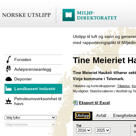
Utslipp til luft og vann og genere
med rapporteringsplikt til Miljødi
Tine Meieriet H
Forsiden
Avløpsrenseanlegg
Tine Meieriet Haukeli tilhører sek
Deponier
Vinje kommune i Telemark.
Tillatelse og kontrollrapporter:
Tillatelse
,
Ko
Landbasert industri
Myndighet: Statsforvalteren i Vestfold og 
Petroleumsvirksomhet til
Eksport til Excel
havs
Utslipp
Avfall
Energiforbru
Tid
S
l