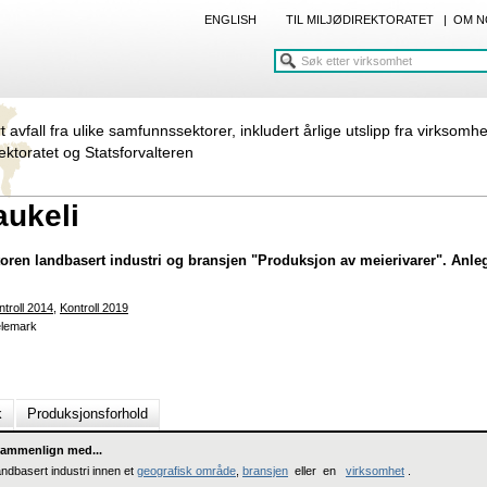
ENGLISH
TIL MILJØDIREKTORATET
|
OM N
rt avfall fra ulike samfunnssektorer, inkludert årlige utslipp fra virksomh
rektoratet og Statsforvalteren
aukeli
toren landbasert industri og bransjen "Produksjon av meierivarer". Anlegg
ntroll 2014
,
Kontroll 2019
Telemark
k
Produksjonsforhold
ammenlign med...
andbasert industri innen et
geografisk område
,
bransjen
eller en
virksomhet
.