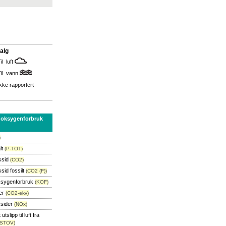
alg
il luft
Til vann
kke rapportert
 oksygenforbruk
)
lt
(P-TOT)
ksid
(CO2)
sid fossilt
(CO2 (F))
ksygenforbruk
(KOF)
er
(CO2-ekv)
ksider
(NOx)
utslipp til luft fra
NSTOV)