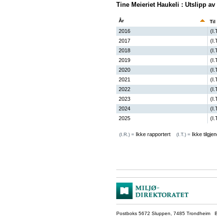
Tine Meieriet Haukeli : Utslipp 
År
Til
2016
(I.
2017
(I.
2018
(I.
2019
(I.
2020
(I.
2021
(I.
2022
(I.
2023
(I.
2024
(I.
2025
(I.
Ikke rapportert
Ikke tilgjen
(I.R.) =
(I.T.) =
Postboks 5672 Sluppen, 7485 Trondheim Be