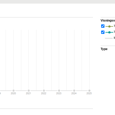
Visningsv
T
I
Type