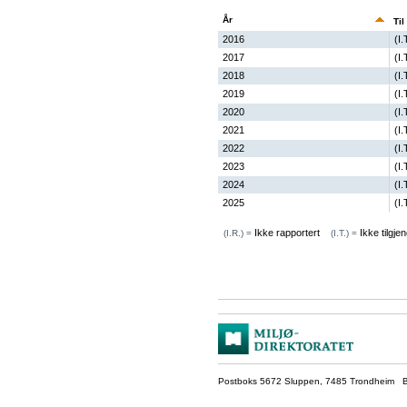
År
Til
2016
(I.
2017
(I.
2018
(I.
2019
(I.
2020
(I.
2021
(I.
2022
(I.
2023
(I.
2024
(I.
2025
(I.
Ikke rapportert
Ikke tilgjen
(I.R.) =
(I.T.) =
Postboks 5672 Sluppen, 7485 Trondheim Be