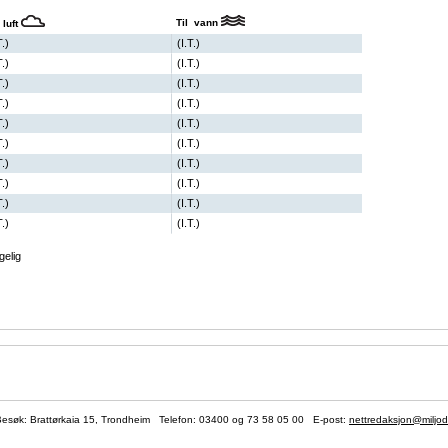
Til vann
 luft
T.)
(I.T.)
T.)
(I.T.)
T.)
(I.T.)
T.)
(I.T.)
T.)
(I.T.)
T.)
(I.T.)
T.)
(I.T.)
T.)
(I.T.)
T.)
(I.T.)
T.)
(I.T.)
gelig
søk: Brattørkaia 15, Trondheim Telefon:
03400
og 73 58 05 00 E-post:
nettredaksjon@miljod