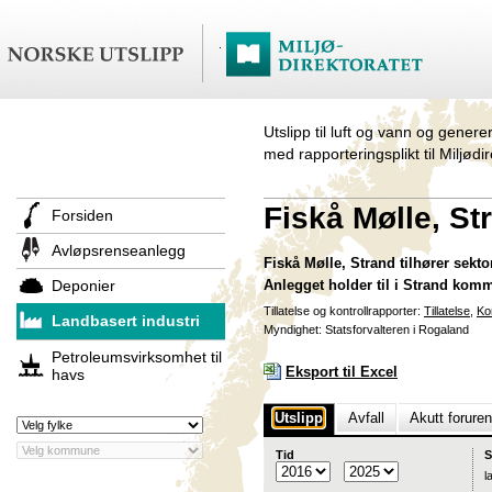
Utslipp til luft og vann og genere
med rapporteringsplikt til Miljødi
Fiskå Mølle, St
Forsiden
Avløpsrenseanlegg
Fiskå Mølle, Strand tilhører sekt
Deponier
Anlegget holder til i Strand kom
Tillatelse og kontrollrapporter:
Tillatelse
,
Ko
Landbasert industri
Myndighet: Statsforvalteren i Rogaland
Petroleumsvirksomhet til
Eksport til Excel
havs
Utslipp
Avfall
Akutt forure
Tid
S
l