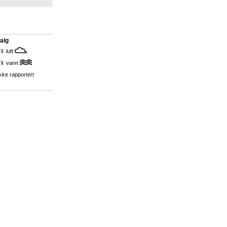
alg
il luft
Til vann
kke rapportert