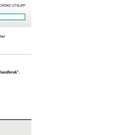
ORSKE UTSLIPP
eter
 landbruk".