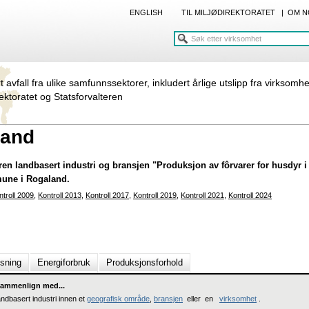
ENGLISH
TIL MILJØDIREKTORATET
|
OM N
rt avfall fra ulike samfunnssektorer, inkludert årlige utslipp fra virksomh
rektoratet og Statsforvalteren
rand
oren landbasert industri og bransjen "Produksjon av fôrvarer for husdyr i
mune i Rogaland.
ntroll 2009
,
Kontroll 2013
,
Kontroll 2017
,
Kontroll 2019
,
Kontroll 2021
,
Kontroll 2024
nsning
Energiforbruk
Produksjonsforhold
ammenlign med...
andbasert industri innen et
geografisk område
,
bransjen
eller en
virksomhet
.