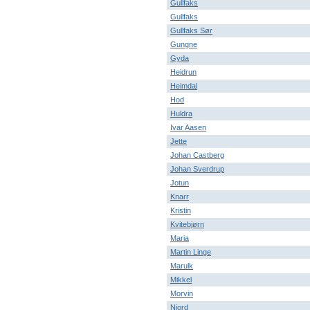
Gullfaks
Gullfaks
Gullfaks Sør
Gungne
Gyda
Heidrun
Heimdal
Hod
Huldra
Ivar Aasen
Jette
Johan Castberg
Johan Sverdrup
Jotun
Knarr
Kristin
Kvitebjørn
Maria
Martin Linge
Marulk
Mikkel
Morvin
Njord