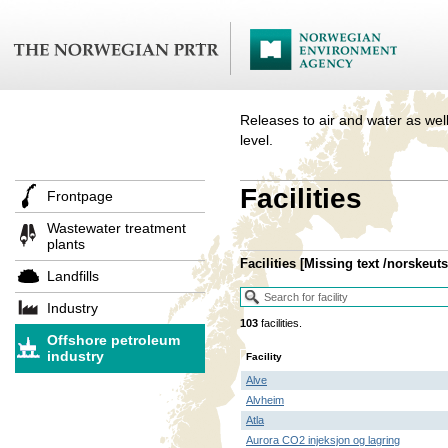
Releases to air and water as well
level.
Facilities
Frontpage
Wastewater treatment
plants
Facilities
[Missing text /norskeut
Landfills
Industry
103
facilities.
Offshore petroleum
industry
Facility
Alve
Alvheim
Atla
Aurora CO2 injeksjon og lagring