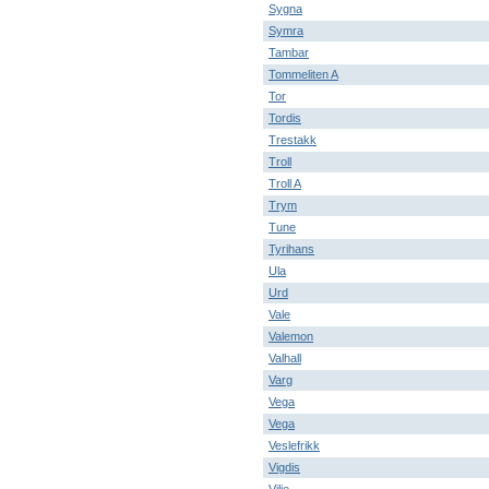
Sygna
Symra
Tambar
Tommeliten A
Tor
Tordis
Trestakk
Troll
Troll A
Trym
Tune
Tyrihans
Ula
Urd
Vale
Valemon
Valhall
Varg
Vega
Vega
Veslefrikk
Vigdis