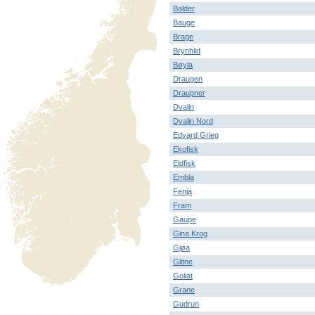
Balder
Bauge
Brage
Brynhild
Bøyla
Draugen
Draupner
Dvalin
Dvalin Nord
Edvard Grieg
Ekofisk
Eldfisk
Embla
Fenja
Fram
Gaupe
Gina Krog
Gjøa
Glitne
Goliat
Grane
Gudrun