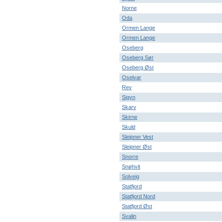
Norne
Oda
Ormen Lange
Ormen Lange
Oseberg
Oseberg Sør
Oseberg Øst
Oselvar
Rev
Sigyn
Skarv
Skirne
Skuld
Sleipner Vest
Sleipner Øst
Snorre
Snøhvit
Solveig
Statfjord
Statfjord Nord
Statfjord Øst
Svalin