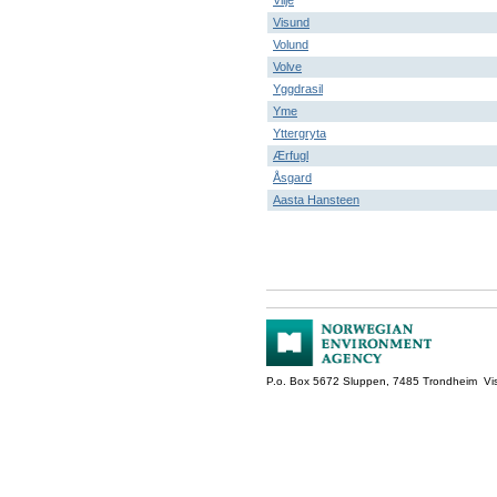
Vilje
Visund
Volund
Volve
Yggdrasil
Yme
Yttergryta
Ærfugl
Åsgard
Aasta Hansteen
P.o. Box 5672 Sluppen, 7485 Trondheim Vis