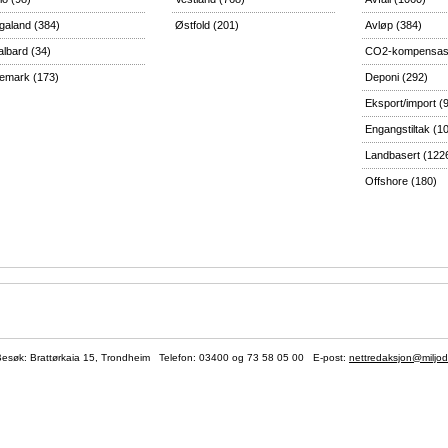
galand
(384)
Østfold
(201)
Avløp
(384)
albard
(34)
CO2-kompensas
lemark
(173)
Deponi
(292)
Eksport/import
(
Engangstiltak
(1
Landbasert
(122
Offshore
(180)
søk: Brattørkaia 15, Trondheim Telefon:
03400
og 73 58 05 00 E-post:
nettredaksjon@miljod