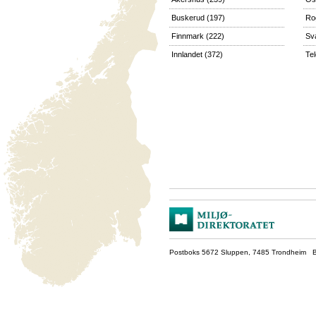
Buskerud
(197)
Ro
Finnmark
(222)
Sv
Innlandet
(372)
Te
Postboks 5672 Sluppen, 7485 Trondheim Be