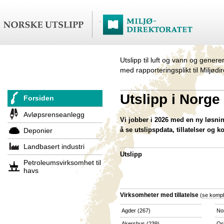
Utslipp til luft og vann og genere
med rapporteringsplikt til Miljødi
Utslipp i Norge
Forsiden
Avløpsrenseanlegg
Vi jobber i 2026 med en ny løsning
å se utslipspdata, tillatelser og k
Deponier
Landbasert industri
Utslipp
Petroleumsvirksomhet til
havs
Virksomheter med tillatelse
(
se komple
Agder
(267)
No
Akershus
(239)
Os