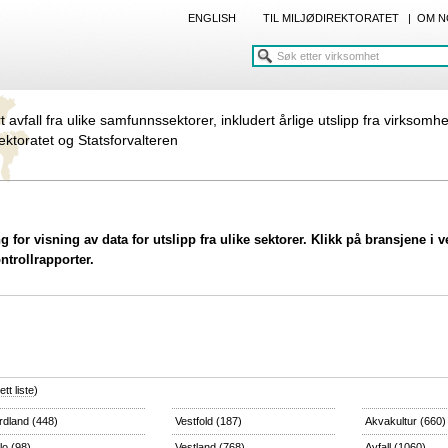
ENGLISH
TIL MILJØDIREKTORATET
|
OM N
rt avfall fra ulike samfunnssektorer, inkludert årlige utslipp fra virksomh
rektoratet og Statsforvalteren
 for visning av data for utslipp fra ulike sektorer. Klikk på bransjene i 
ontrollrapporter.
tt liste
)
rdland
(448)
Vestfold
(187)
Akvakultur
(660)
lo
(98)
Vestland
(768)
Avfall
(1060)