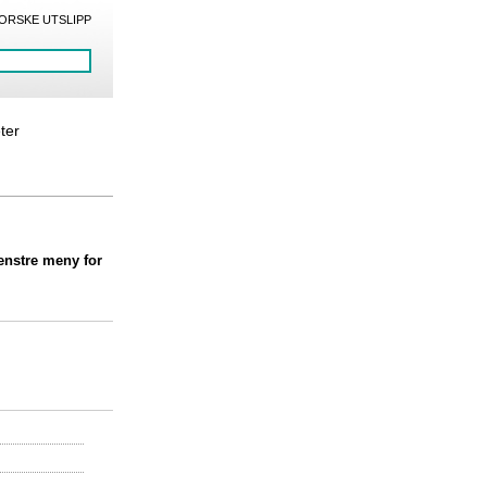
ORSKE UTSLIPP
eter
venstre meny for