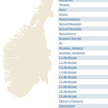
Antracen
Arsen
Benzen
Benzo(a)antracen
Benzo(b)fluoranten
Benzo(k)fluoranten
Benzo[a]pyren
Benzo[g,h,i]perylen
Bly
Borekaks, oljebasert
Borekaks, vannbasert
C1-Alkylfenoler
C2-Alkylfenoler
C3-Alkylfenoler
C4-Alkylfenoler
C5-Alkylfenoler
C6-Alkylfenoler
C7-Alkylfenoler
C8-Alkylfenoler
C9-Alkylfenoler
Dibenz(a,h)antracen
Dibenzotiofen