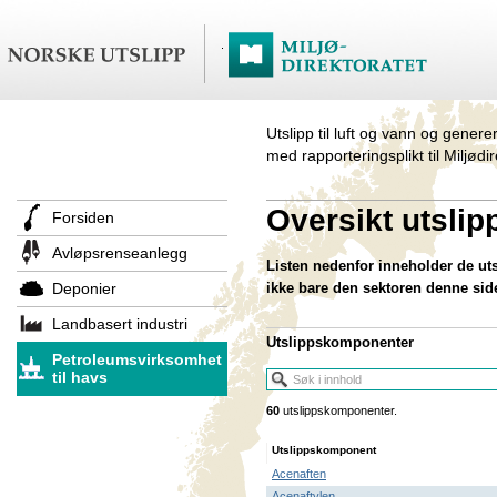
Utslipp til luft og vann og genere
med rapporteringsplikt til Miljødi
Oversikt utsli
Forsiden
Avløpsrenseanlegg
Listen nedenfor inneholder de ut
Deponier
ikke bare den sektoren denne sid
Landbasert industri
Utslippskomponenter
Petroleumsvirksomhet
til havs
60
utslippskomponenter.
Utslippskomponent
Acenaften
Acenaftylen