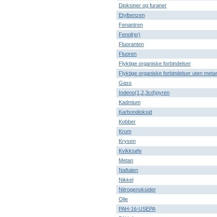
Dioksiner og furaner
Etylbenzen
Fenantren
Fenol(er)
Fluoranten
Fluoren
Flyktige organiske forbindelser
Flyktige organiske forbindelser uten meta
Gass
Indeno(1,2,3cd)pyren
Kadmium
Karbondioksid
Kobber
Krom
Krysen
Kvikksølv
Metan
Naftalen
Nikkel
Nitrogenoksider
Olje
PAH-16-USEPA