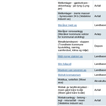
Mellomlager - gjødselvare -
okkenhaug - jan lyng (Lyng
Avfall
jan)
Mellomlager - inerte masser
- bynesveien 34 b (Veidekke
Avfall
industri as)
Meråker kjøtt as
Landbase
Meråker renseanlegg
(Meråker kommune sektor
Avløp
for kommunal utvikling)
Metallslamdeponi - sluppen
(Trondheim kommune
Deponi
byutvikling, næring,
samferdsel, klima og miljø)
Midt-norge slakteri as
Landbase
Mm follacell
Landbase
Moelven van severen as
Landbase
Moholt krematorium
Landbase
Moldtua, settefisk (Mowi
Akvakultu
asa)
Mottak av landbruksplast -
moen gård kåre kvåle
Avfall
(Moen gård kåre kvåle)
Mottaksanlegg - betong -
tegl - returasfalt - moen
Avfall
(Veidekke industri as)