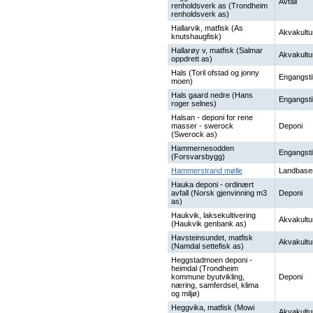
Avfall
renholdsverk as (Trondheim
renholdsverk as)
Hallarvik, matfisk (As
Akvakultu
knutshaugfisk)
Hallarøy v, matfisk (Salmar
Akvakultu
oppdrett as)
Hals (Toril ofstad og jonny
Engangsti
moen)
Hals gaard nedre (Hans
Engangsti
roger selnes)
Halsan - deponi for rene
masser - swerock
Deponi
(Swerock as)
Hammernesodden
Engangsti
(Forsvarsbygg)
Hammerstrand mølle
Landbase
Hauka deponi - ordinært
avfall (Norsk gjenvinning m3
Deponi
as)
Haukvik, laksekultivering
Akvakultu
(Haukvik genbank as)
Havsteinsundet, matfisk
Akvakultu
(Namdal settefisk as)
Heggstadmoen deponi -
heimdal (Trondheim
kommune byutvikling,
Deponi
næring, samferdsel, klima
og miljø)
Heggvika, matfisk (Mowi
Akvakultu