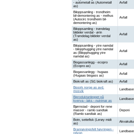
- autometall as (Autometall
Avfall
as)
Biloppsamling - trondheim
bil-demontering as - melhus
Avfall
(Autocirc trondheim bil-
demontering as)
Biloppsamling - trøndelag
bildeler verdal - ørin
Avfall
(Trøndelag bildeler verdal
as)
Biloppsamling - ytre namdal
- bilopphugging ytre namdal
Avfall
as (Bilopphugging ytre
namdal as)
Biogassanlegg - ecopro
Avfall
(Ecopro as)
Biogassanlegg - hugaas
Avfall
(Hugaas biogass as)
Biokraft as (St1 biokraft as)
Avfall
Biosirk norge as avd.
Landbase
mosvik
Biproduktanlegget på
Landbase
kverva - laks - nutrimar as
Bjørnstad - deponi for rene
masser - ramlo sandtak
Deponi
(Ramlo sandtak as)
Botn, settefisk (Lerøy midt
Akvakultu
as)
Brannøvingsfelt høvringen -
Landbase
relyon