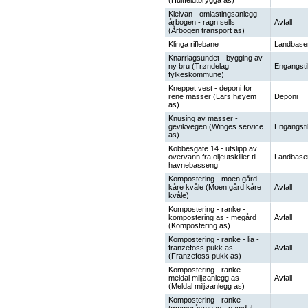
(Huitfeldtbrygga as)
Kleivan - omlastingsanlegg -
årbogen - ragn sells
Avfall
(Årbogen transport as)
Klinga riflebane
Landbase
Knarrlagsundet - bygging av
ny bru (Trøndelag
Engangsti
fylkeskommune)
Kneppet vest - deponi for
rene masser (Lars høyem
Deponi
as)
Knusing av masser -
gevikvegen (Winges service
Engangsti
as)
Kobbesgate 14 - utslipp av
overvann fra oljeutskiller til
Landbase
havnebasseng
Kompostering - moen gård
kåre kvåle (Moen gård kåre
Avfall
kvåle)
Kompostering - ranke -
kompostering as - megård
Avfall
(Kompostering as)
Kompostering - ranke - lia -
franzefoss pukk as
Avfall
(Franzefoss pukk as)
Kompostering - ranke -
meldal miljøanlegg as
Avfall
(Meldal miljøanlegg as)
Kompostering - ranke -