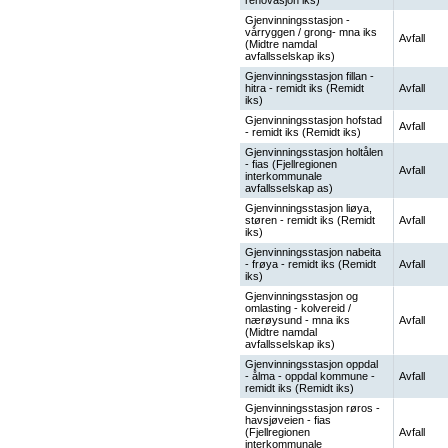
renovasjon iks)
Gjenvinningsstasjon -
vårryggen / grong- mna iks
Avfall
(Midtre namdal
avfallsselskap iks)
Gjenvinningsstasjon fillan -
hitra - remidt iks (Remidt
Avfall
iks)
Gjenvinningsstasjon hofstad
Avfall
- remidt iks (Remidt iks)
Gjenvinningsstasjon holtålen
- fias (Fjellregionen
Avfall
interkommunale
avfallsselskap as)
Gjenvinningsstasjon liøya,
støren - remidt iks (Remidt
Avfall
iks)
Gjenvinningsstasjon nabeita
- frøya - remidt iks (Remidt
Avfall
iks)
Gjenvinningsstasjon og
omlasting - kolvereid /
nærøysund - mna iks
Avfall
(Midtre namdal
avfallsselskap iks)
Gjenvinningsstasjon oppdal
- ålma - oppdal kommune -
Avfall
remidt iks (Remidt iks)
Gjenvinningsstasjon røros -
havsjøveien - fias
(Fjellregionen
Avfall
interkommunale