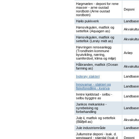
Høgmælen - deponi for rene
masser - arne oustad
Deponi
nordbotn (Arne oustad
nordbotn)
Høilo pukkverk
Landbase
Hønsvikgulen, matfisk og
Akvakultu
settefisk (Aquagen as)
Hønsvikgulen, matfisk og
Akvakultu
settefisk (Lerøy midt as)
Høvringen renseanlegg
(Trondheim kommune
Avløp
byutvikling, næring,
samferdsel, klima og miljø)
Håbranden, matfisk (Ocean
Akvakultu
farming as)
Inderøy slakteri
Landbase
Innovamar - slakteri og
Landbase
fiskeforedling - kverva
Inntre kjeldstad - selbu -
Landbase
selbu byggtre as
Jankos mekaniske -
syrebeising og
Landbase
forbehandling
Jule ii, matfisk og settefisk
Akvakultu
(Blåfjell as)
Jule industriområde
Landbase
Jullumstrø deponi - isak. d.
westgaard - stjørdal (Isak d
Deponi