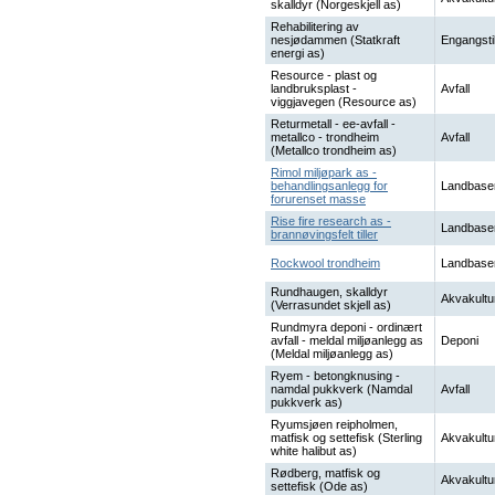
skalldyr (Norgeskjell as)
Rehabilitering av
nesjødammen (Statkraft
Engangsti
energi as)
Resource - plast og
landbruksplast -
Avfall
viggjavegen (Resource as)
Returmetall - ee-avfall -
metallco - trondheim
Avfall
(Metallco trondheim as)
Rimol miljøpark as -
behandlingsanlegg for
Landbase
forurenset masse
Rise fire research as -
Landbase
brannøvingsfelt tiller
Rockwool trondheim
Landbase
Rundhaugen, skalldyr
Akvakultu
(Verrasundet skjell as)
Rundmyra deponi - ordinært
avfall - meldal miljøanlegg as
Deponi
(Meldal miljøanlegg as)
Ryem - betongknusing -
namdal pukkverk (Namdal
Avfall
pukkverk as)
Ryumsjøen reipholmen,
matfisk og settefisk (Sterling
Akvakultu
white halibut as)
Rødberg, matfisk og
Akvakultu
settefisk (Ode as)