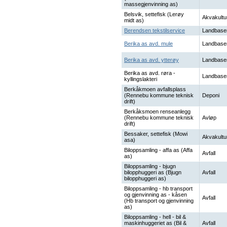
massegjenvinning as)
Belsvik, settefisk (Lerøy
Akvakultu
midt as)
Berendsen tekstilservice
Landbase
Berika as avd. mule
Landbase
Berika as avd. ytterøy
Landbase
Berika as avd. røra -
Landbase
kyllingslakteri
Berkåkmoen avfallsplass
(Rennebu kommune teknisk
Deponi
drift)
Berkåksmoen renseanlegg
(Rennebu kommune teknisk
Avløp
drift)
Bessaker, settefisk (Mowi
Akvakultu
asa)
Biloppsamling - affa as (Affa
Avfall
as)
Biloppsamling - bjugn
bilopphuggeri as (Bjugn
Avfall
bilopphuggeri as)
Biloppsamling - hb transport
og gjenvinning as - kåsen
Avfall
(Hb transport og gjenvinning
as)
Biloppsamling - hell - bil &
maskinhuggeriet as (Bil &
Avfall