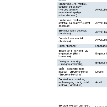
Brattørkaia 17b, matfisk,
settefisk og skalldyr
(Norges teknisk-
Akvakultu
naturvitenskapelige
universitet ntnu)
Brattørkaia, matfisk,
settefisk og skalldyr (Sintef
Akvakultu
ocean as)
Brennholmen ii, settefisk
Akvakultu
(Kvidul as)
Brennholmen, matfisk
Akvakultu
(Kvidul as)
Budal riflebaner
Landbase
Bugen verft - utfylling i sjø -
enganstiltak (Heim
Engangsti
kommune)
Buvågen - mudring
Engangsti
(Buvågen småbåtlag)
Buås - deponi for rene
masser - brødrene bjerkli
Deponi
(Brødrene bjerkli as)
Børstad as - mottak og
mellomlagring - farlig avfall -
Avfall
sutterø (Børstad as)
Børstad, eksport og import