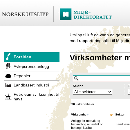
Utslipp til luft og vann og genere
med rapporteringsplikt til Miljødi
Virksomheter me
Forsiden
Avløpsrenseanlegg
Deponier
Landbasert industri
Sektor
T
Petroleumsvirksomhet til
havs
536
virksomheter.
Virksomhet
*
Sektor
Anlegg for mottak og
behandling av asfalt og
Landbase
betong i klæbu