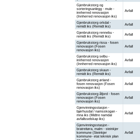
Gjenbrukstorg og
sorteringsanlegg - mule -
Avfall
innherred renovasjon
(Innherred renovasjon iks)
Gjenbrukstorg orkdal -
Avfall
remidt iks (Remidt iks)
Gjenbrukstorg rennebu -
Avfall
remidt iks (Remidt iks)
Gjenbrukstorg rissa - fosen
renovasjon (Fosen
Avfall
renovasjon iks)
Gjenbrukstorg selbu -
innherred renovasjon
Avfall
(Innherred renovasjon iks)
Gjenbrukstorg skaun -
Avfall
remidt iks (Remidt iks)
Gjenbrukstorg ørland -
fosen renovasjon (Fosen
Avfall
renovasjon iks)
Gjenbrukstorg åfjord - fosen
renovasjon (Fosen
Avfall
renovasjon iks)
Gjenvinningsstasjon -
bjørhusdal / namsskogan -
Avfall
mna iks (Midtre namdal
avfallsselskap iks)
Gjenvinningsstasjon -
bratreitøra, malm - steinkjer
kommune (Steinkjer
Avfall
kommune- etat teknisk plan