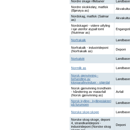
Nordre skage riflebaner
Landbase
Nordre skokkeløy, matfisk
Akvakultu
(Bjørøya as)
Nordskag, matfisk (Salmar
Akvakultu
as)
Nordskaget - videre utfyling
i sjø utenfor øypall tomt
Engangsti
(Nutrimar as)
Norfrakalk
Landbase
Norfrakalk - industrideponi
Deponi
(Norfrakalk as)
Norkalsitt
Landbase
Normilk as
Landbase
Norsk gjenvinning -
behandling av
Landbase
klorparafinvinduer - stjørdal
Norsk gjenvinning trondheim
- håndtering av matavfall
Avfall
(Norsk gjenvinning as)
Norsk kylling - kyllingslakteri
Landbase
på furumoen
Norske skog skogn
Landbase
Norske skog skogn, deponi
4, strandkantdeponi -
Deponi
industrideponi (Norske skog