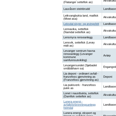
Akvakultu
(Flatanger settefisk as)
Lauvåsen steinbrudd
Landbase
Leikvangbukta land, matfisk
Akvakultu
(Mowi asa)
Leksdal skyte- og øvingsfelt
Landbase
Lennavika, settefisk
Akvakultu
(Namdal settefisk as)
Lensmyra renseanlegg
Landbase
Lensvik, settefisk (Lerøy
Akvakultu
midt as)
Levanger sentrum havna
renseanlegg (Levanger
Avløp
kommune
samfunnsutvikling)
Levangersundet (Sjøbadet
Engangsti
småbåthavn sa)
Lia deponi - ordinært avfall -
franzefoss gjenvinning as
Deponi
(Franzefoss gjenvinning as)
Lia pukkverk - franzefoss
Landbase
pukk as
Lonet i naustbukta, settefisk
Akvakultu
(Damfisk settefisk as)
Lunera energi -
avfallsforbrenningsanlegg
Landbase
heimdal
Lunera energi, eksport og