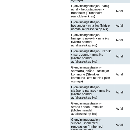
og miljø)
Gjenvinningsstasjon - farlig
avfall - heggstadmoen -
Avfall
trondheim (Trondheim
renholdsverk as)
Gjenvinningsstasjon -
høylandet - mna iks (Midtre
Avfall
namdal avfallsselskap iks)
Gjenvinningsstasjon -
limingen / røyrvik - mna iks
Avfall
(Midtre namdal
avfallsselskap iks)
Gjenvinningsstasjon - rørvik
/ nærøysund - mna iks
Avfall
(Midtre namdal
avfallsselskap iks)
Gjenvinningsstasjon -
semsøra, snåsa - steinkjer
kommune (Steinkjer
Avfall
kommune- etat teknisk plan
og miljø)
Gjenvinningsstasjon -
sjøåsen / namsos - mna iks
Avfall
(Midtre namdal
avfallsselskap iks)
Gjenvinningsstasjon -
strand / osen - mna iks
Avfall
(Midtre namdal
avfallsselskap iks)
Gjenvinningsstasjon -
sutterø - innherred
Avfall
renovasjon (Innherred