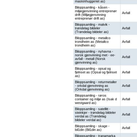
maskinhuggeriet as)
Biloppsamling - kåsen -
miljøgjenvinning entreprenør
Avfall
drift (Miljøgjenvinning
entreprenør drift as)
Biloppsamling - malvik -
trøndelag bildeler
Avfall
(Trøndelag bildeler as)
Biloppsamling - metallco
trondheim as (Metallco
Avfall
trondheim as)
Biloppsamling - nyhavna -
norsk gjenvinning met - ee-
Avfall
avfall - metall (Norsk
gjenvinning as)
Biloppsamling - opsal og
fjelnset as (Opsal og fjelnset
Avfall
as)
Biloppsamling - returmetaller
- orkdal gjenvinning as
Avfall
(Orkdal gjenvinning as)
Biloppsamling - røros
container og miljø as (Isak d
Avfall
westgaard as)
Biloppsamling - satellitt -
steinkjer - trøndelag bildeler
Avfall
verdal as (Trøndelag
bildeler verdal as)
Biloppsamling - skage -
Avfall
bil1din (Bil1din as)
Biloppsamling - tranamarka