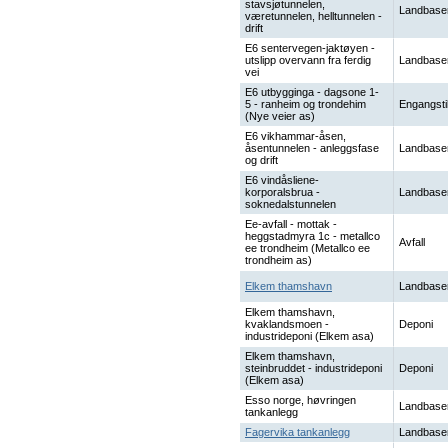
stavsjøtunnelen,
Landbase
væretunnelen, helltunnelen -
drift
E6 sentervegen-jaktøyen -
utslipp overvann fra ferdig
Landbase
vei
E6 utbygginga - dagsone 1-
5 - ranheim og trondehim
Engangsti
(Nye veier as)
E6 vikhammar-åsen,
åsentunnelen - anleggsfase
Landbase
og drift
E6 vindåsliene-
korporalsbrua -
Landbase
soknedalstunnelen
Ee-avfall - mottak -
heggstadmyra 1c - metallco
Avfall
ee trondheim (Metallco ee
trondheim as)
Elkem thamshavn
Landbase
Elkem thamshavn,
kvaklandsmoen -
Deponi
industrideponi (Elkem asa)
Elkem thamshavn,
steinbruddet - industrideponi
Deponi
(Elkem asa)
Esso norge, høvringen
Landbase
tankanlegg
Fagervika tankanlegg
Landbase