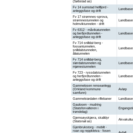
(Søbstad as)
Fv 14 sumstad hellfjord -
Landbase
anleggsfase og drift
Fv 17 strømnes-sprova,
strømnestunnelen og
Landbase
holmviktunnelen - drift
Fv 6312 - måvikatunnelen
og berfjordtunnelen -
Landbase
anleggsfase og drift
Fv 714 snilldal-berg -
fossantunnelen,
Landbase
snilldalstunnelen,
åliatunnelen
Fv 714 snilldal-berg,
slørdalstunnelen og
Landbase
mjønestunnelen
Fv 723 - ryssdalstunnelen
og herfjordtunnelen -
Landbase
anleggsfase og drift
Gammelosen renseanlegg
(Orkland kommune
Avløp
samfunn)
Gammelstødalen riflebaner
Landbase
Gaulosen - mudring
(Statsforvalteren i
Engangsti
trøndelag)
Gjemsøyskjæra, skalldyr
Akvakultu
(Statsnail as)
Gjenbrukstorg - mobilt -
roan og reppkleiva - fosen
Avfall