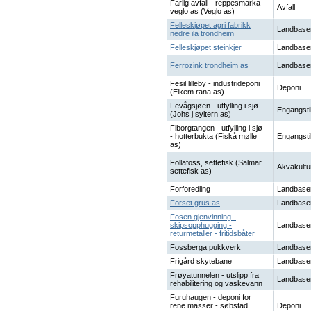
Farlig avfall - reppesmarka -
Avfall
veglo as (Veglo as)
Felleskjøpet agri fabrikk
Landbase
nedre ila trondheim
Felleskjøpet steinkjer
Landbase
Ferrozink trondheim as
Landbase
Fesil lilleby - industrideponi
Deponi
(Elkem rana as)
Fevågsjøen - utfylling i sjø
Engangsti
(Johs j syltern as)
Fiborgtangen - utfylling i sjø
- hotterbukta (Fiskå mølle
Engangsti
as)
Follafoss, settefisk (Salmar
Akvakultu
settefisk as)
Forforedling
Landbase
Forset grus as
Landbase
Fosen gjenvinning -
skipsopphugging -
Landbase
returmetaller - fritidsbåter
Fossberga pukkverk
Landbase
Frigård skytebane
Landbase
Frøyatunnelen - utslipp fra
Landbase
rehabilitering og vaskevann
Furuhaugen - deponi for
rene masser - søbstad
Deponi