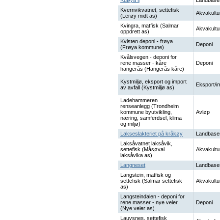
Kuøya ii
Landbase
Kvernvikvatnet, settefisk
Akvakultu
(Lerøy midt as)
Kvingra, matfisk (Salmar
Akvakultu
oppdrett as)
Kvisten deponi - frøya
Deponi
(Frøya kommune)
Kvålsvegen - deponi for
rene masser - kåre
Deponi
hangerås (Hangerås kåre)
Kystmiljø, eksport og import
Eksport/i
av avfall (Kystmiljø as)
Ladehammeren
renseanlegg (Trondheim
kommune byutvikling,
Avløp
næring, samferdsel, klima
og miljø)
Lakseslakteriet på kråkøy
Landbase
Laksåvatnet laksåvik,
settefisk (Måsøval
Akvakultu
laksåvika as)
Langneset
Landbase
Langstein, matfisk og
settefisk (Salmar settefisk
Akvakultu
as)
Langsteindalen - deponi for
rene masser - nye veier
Deponi
(Nye veier as)
Lauvsnes, settefisk