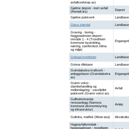
avfallsselskap as)
Gjølme deponi - inert avfall
Deponi
(Remidt iks)
Gjølme pukkverk
Landbase
Glava stjørdal
Landbase
Graving - boring -
heggstadmoen deponi -
område 1 - 4 (Trondheim
Engangsti
kommune byutvikling,
næring, samferdsel, klima
og miljø)
Grilstad trondheim
Landbase
Grinna riflebane
Landbase
Grøndalselva kraftverk -
anleggsfasen (Grøndalselva
Engangsti
as)
Grønn vekst -
slambehandling og
Avfall
mellomlagring - vassfjellet
pukkverk (Grønn vekst as)
Gullholmstranda
renseanlegg (Namsos
Avløp
kommune økonomistyring
og infrastruktur)
Gullvika, matfisk (Mowi asa)
Akvakultu
Hageavfallsmottak -
heggstadmoen - trondheim