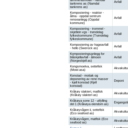
tømmeråsmoan - namdal
Avfall
tankrens as (Namdal
tankrens as)
Kompostering - reaktor -
ålma - oppdal sentrum
Avfall
renseanlegg (Oppdal
kommune)
Kompostering - trommel -
skjetlein vgs - trøndelag
Avfall
fylkeskommune (Trøndelag
fylkeskommune)
Kompostering av hageavfall
Avfall
- hello (Swerock as)
Komposteringsanlegg for
blåskjellavfall - ålmoen
Avfall
(Norgeskjell as)
Kongsmoelva, settefisk
Akvakultu
(Mowi asa)
Konstad - mottak og
deponering av rene masser
Deponi
- kjell konstad (Kjell
konstad)
Kråkøy slakteri, matfisk
Akvakultu
(Kråkøy slakteri as)
Kråkøya sone 12 - utfylling
Engangsti
del 1 (Kråkøya eiendom as)
Kråkøyvågen ii, settefisk
Akvakultu
(Eco seafood as)
Kråkøyvågen, matfisk (Eco
Akvakultu
seafood as)