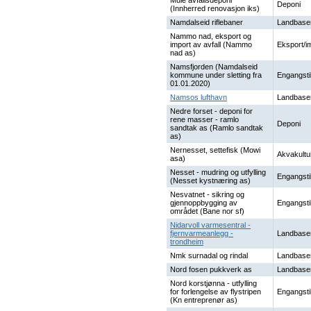
Mule avfallsdeponi
Deponi
(Innherred renovasjon iks)
Namdalseid riflebaner
Landbase
Nammo nad, eksport og
import av avfall (Nammo
Eksport/i
nad as)
Namsfjorden (Namdalseid
kommune under sletting fra
Engangsti
01.01.2020)
Namsos lufthavn
Landbase
Nedre forset - deponi for
rene masser - ramlo
Deponi
sandtak as (Ramlo sandtak
as)
Nernesset, settefisk (Mowi
Akvakultu
asa)
Nesset - mudring og utfylling
Engangsti
(Nesset kystnæring as)
Nesvatnet - sikring og
gjennoppbygging av
Engangsti
området (Bane nor sf)
Nidarvoll varmesentral -
fjernvarmeanlegg -
Landbase
trondheim
Nmk surnadal og rindal
Landbase
Nord fosen pukkverk as
Landbase
Nord korstjønna - utfylling
for forlengelse av flystripen
Engangsti
(Kn entreprenør as)