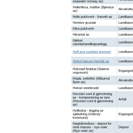
seawater norway as)
Hellerflesa, matfisk (Bjørøya
Akvakultu
as)
Hello pukkverk - frøseth as
Landbase
Hembre grustak
Landbase
Hitra pukkverk
Landbase
Hitramat as
Landbase
Hjelset
Landbase
vannbehandlingsanlegg
Hoff avd sundnes brenneri
Landbase
Hofset biocare berkåk as
Landbase
Hokstad ferjekai (Statens
Engangsti
vegvesen)
Hopla, settefisk (Måsøval
Akvakultu
åsen as)
Hotran steinbrudd
Landbase
Hovsten cont & gjenvinning
as - kompostering av tare
Avfall
(Hovsten cont & gjenvinning
as)
Hyllbukta - legging av
sjøledning (Inderøy
Engangsti
kommune)
Høghåmmåren - deponi for
rene masser - nye veier
Deponi
(Nye veier as)