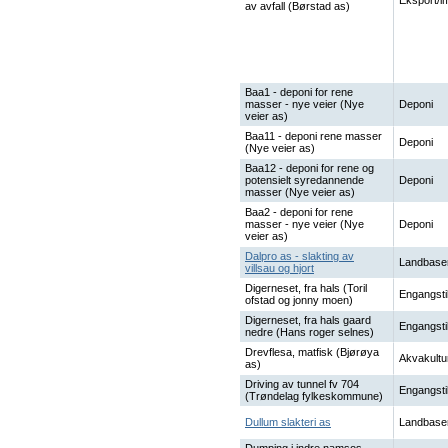
Eksport/i
av avfall (Børstad as)
Baa1 - deponi for rene
masser - nye veier (Nye
Deponi
veier as)
Baa11 - deponi rene masser
Deponi
(Nye veier as)
Baa12 - deponi for rene og
potensielt syredannende
Deponi
masser (Nye veier as)
Baa2 - deponi for rene
masser - nye veier (Nye
Deponi
veier as)
Dalpro as - slakting av
Landbase
villsau og hjort
Digerneset, fra hals (Toril
Engangsti
ofstad og jonny moen)
Digerneset, fra hals gaard
Engangsti
nedre (Hans roger selnes)
Drevflesa, matfisk (Bjørøya
Akvakultu
as)
Driving av tunnel fv 704
Engangsti
(Trøndelag fylkeskommune)
Dullum slakteri as
Landbase