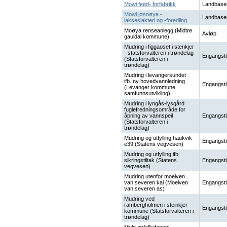
Mowi feed- forfabrikk
Landbase
Mowi jøsnøya -
Landbase
lakseslakteri og -foredling
Moøya renseanlegg (Midtre
Avløp
gauldal kommune)
Mudring i figgaoset i stenkjer
- statsforvalteren i trøndelag
Engangsti
(Statsforvalteren i
trøndelag)
Mudring i levangersundet
ifb. ny hovedvannledning
Engangsti
(Levanger kommune
samfunnsutvikling)
Mudring i lyngås-lysgård
fuglefredningsområde for
åpning av vannspeil
Engangsti
(Statsforvalteren i
trøndelag)
Mudring og utfylling haukvik
Engangsti
e39 (Statens vegvesen)
Mudring og utfylling ifb
sikringstiltak (Statens
Engangsti
vegvesen)
Mudring utenfor moelven
van severen kai (Moelven
Engangsti
van severen as)
Mudring ved
rambergholmen i steinkjer
Engangsti
kommune (Statsforvalteren i
trøndelag)