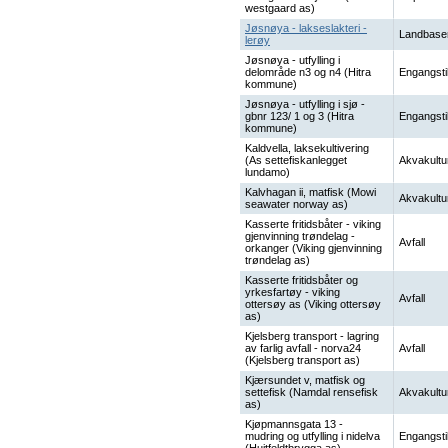
westgaard as)
Jøsnøya - lakseslakteri -
Landbase
lerøy
Jøsnøya - utfylling i
delområde n3 og n4 (Hitra
Engangsti
kommune)
Jøsnøya - utfylling i sjø -
gbnr 123/ 1 og 3 (Hitra
Engangsti
kommune)
Kaldvella, laksekultivering
(As settefiskanlegget
Akvakultu
lundamo)
Kalvhagan ii, matfisk (Mowi
Akvakultu
seawater norway as)
Kasserte fritidsbåter - viking
gjenvinning trøndelag -
Avfall
orkanger (Viking gjenvinning
trøndelag as)
Kasserte fritidsbåter og
yrkesfartøy - viking
Avfall
ottersøy as (Viking ottersøy
as)
Kjelsberg transport - lagring
av farlig avfall - norva24
Avfall
(Kjelsberg transport as)
Kjærsundet v, matfisk og
settefisk (Namdal rensefisk
Akvakultu
as)
Kjøpmannsgata 13 -
mudring og utfylling i nidelva
Engangsti