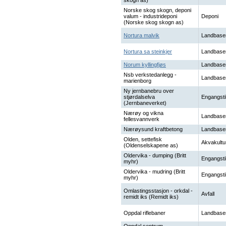
skogn as)
Norske skog skogn, deponi
valum - industrideponi
Deponi
(Norske skog skogn as)
Nortura malvik
Landbase
Nortura sa steinkjer
Landbase
Norum kyllingfjøs
Landbase
Nsb verkstedanlegg -
Landbase
marienborg
Ny jernbanebru over
stjørdalselva
Engangsti
(Jernbaneverket)
Nærøy og vikna
Landbase
fellesvannverk
Nærøysund kraftbetong
Landbase
Olden, settefisk
Akvakultu
(Oldenselskapene as)
Oldervika - dumping (Britt
Engangsti
myhr)
Oldervika - mudring (Britt
Engangsti
myhr)
Omlastingsstasjon - orkdal -
Avfall
remidt iks (Remidt iks)
Oppdal riflebaner
Landbase