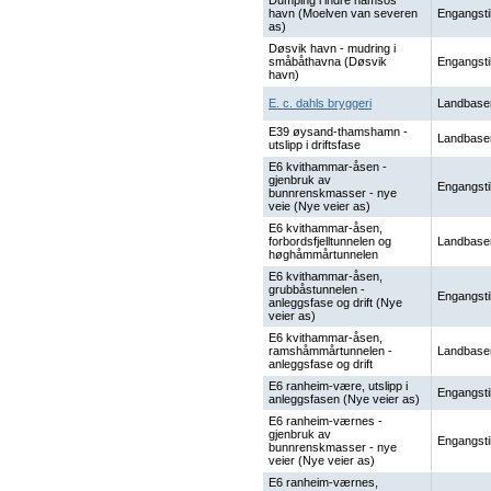
Dumping i indre namsos
havn (Moelven van severen
Engangsti
as)
Døsvik havn - mudring i
småbåthavna (Døsvik
Engangsti
havn)
E. c. dahls bryggeri
Landbase
E39 øysand-thamshamn -
Landbase
utslipp i driftsfase
E6 kvithammar-åsen -
gjenbruk av
Engangsti
bunnrenskmasser - nye
veie (Nye veier as)
E6 kvithammar-åsen,
forbordsfjelltunnelen og
Landbase
høghåmmårtunnelen
E6 kvithammar-åsen,
grubbåstunnelen -
Engangsti
anleggsfase og drift (Nye
veier as)
E6 kvithammar-åsen,
ramshåmmårtunnelen -
Landbase
anleggsfase og drift
E6 ranheim-være, utslipp i
Engangsti
anleggsfasen (Nye veier as)
E6 ranheim-værnes -
gjenbruk av
Engangsti
bunnrenskmasser - nye
veier (Nye veier as)
E6 ranheim-værnes,