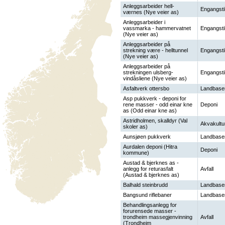
Anleggsarbeider hell-
Engangsti
værnes (Nye veier as)
Anleggsarbeider i
vassmarka - hammervatnet
Engangsti
(Nye veier as)
Anleggsarbeider på
strekning være - helltunnel
Engangsti
(Nye veier as)
Anleggsarbeider på
strekningen ulsberg-
Engangsti
vindåsliene (Nye veier as)
Asfaltverk ottersbo
Landbase
Asp pukkverk - deponi for
rene masser - odd einar kne
Deponi
as (Odd einar kne as)
Astridholmen, skalldyr (Val
Akvakultu
skoler as)
Aunsjøen pukkverk
Landbase
Aurdalen deponi (Hitra
Deponi
kommune)
Austad & bjerknes as -
anlegg for returasfalt
Avfall
(Austad & bjerknes as)
Balhald steinbrudd
Landbase
Bangsund riflebaner
Landbase
Behandlingsanlegg for
forurensede masser -
trondheim massegjenvinning
Avfall
(Trondheim