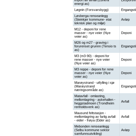
import av avfall (Lunera
Eksport/i
energi as)
Løgnin (Forsvarsbygg)
Engangsti
Løsberga renseanlegg
(Steinkjer kommune- etat
Avløp
teknisk plan og miljø)
M12 - deponi for rene
masser - nye veier (Nye
Deponi
veier as)
M26 og m27 - graving i
forurenset grunnn (Tensio ts
Engangsti
as)
M3 (m3-90) - deponi for
rene masser - nye veier
Deponi
(Nye veier as)
M3 reppe - deponi for rene
masser - nye veier (Nye
Deponi
veier as)
Marøystrand - utfylling i sjø
(Marøystrand
Engangsti
næringsområde as)
Matavfall - omlasting,
mellomlagring - askehallen -
Avfall
heggstadmoen (Trondheim
renholdsverk as)
Mausund feltstasjon -
mellomlagring av farlig avfall
Avfall
- eider - frøya (Eider as)
Mebonden renseanlegg
(Selbu kommune sektor
Avløp
samfunnsutvikling)