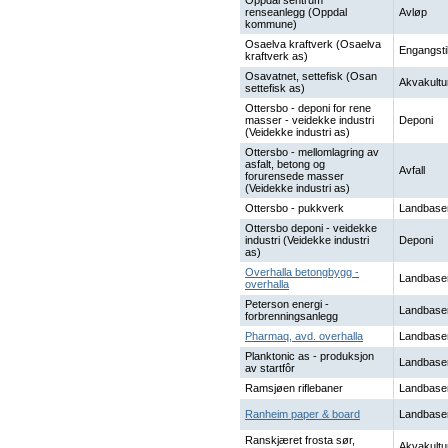
Oppdal sentrum
renseanlegg (Oppdal
Avløp
kommune)
Osaelva kraftverk (Osaelva
Engangsti
kraftverk as)
Osavatnet, settefisk (Osan
Akvakultu
settefisk as)
Ottersbo - deponi for rene
masser - veidekke industri
Deponi
(Veidekke industri as)
Ottersbo - mellomlagring av
asfalt, betong og
Avfall
forurensede masser
(Veidekke industri as)
Ottersbo - pukkverk
Landbase
Ottersbo deponi - veidekke
industri (Veidekke industri
Deponi
as)
Overhalla betongbygg -
Landbase
overhalla
Peterson energi -
Landbase
forbrenningsanlegg
Pharmaq, avd. overhalla
Landbase
Planktonic as - produksjon
Landbase
av startfôr
Ramsjøen riflebaner
Landbase
Ranheim paper & board
Landbase
Ranskjæret frosta sør,
Akvakultu