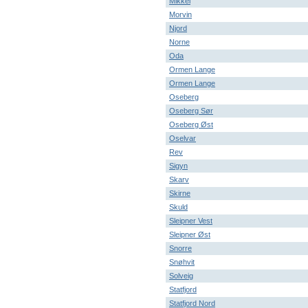
Mikkel
Morvin
Njord
Norne
Oda
Ormen Lange
Ormen Lange
Oseberg
Oseberg Sør
Oseberg Øst
Oselvar
Rev
Sigyn
Skarv
Skirne
Skuld
Sleipner Vest
Sleipner Øst
Snorre
Snøhvit
Solveig
Statfjord
Statfjord Nord