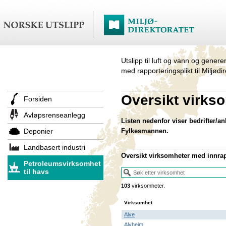
Utslipp til luft og vann og genere
med rapporteringsplikt til Miljødi
Oversikt virks
Forsiden
Avløpsrenseanlegg
Listen nedenfor viser bedrifter/anl
Deponier
Fylkesmannen.
Landbasert industri
Oversikt virksomheter
med innrapp
Petroleumsvirksomhet
til havs
103
virksomheter.
Virksomhet
Alve
Alvheim