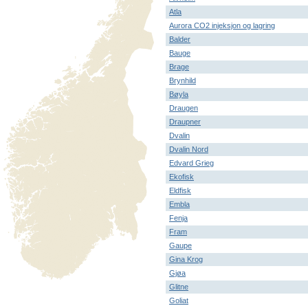
Atla
Aurora CO2 injeksjon og lagring
Balder
Bauge
Brage
Brynhild
Bøyla
Draugen
Draupner
Dvalin
Dvalin Nord
Edvard Grieg
Ekofisk
Eldfisk
Embla
Fenja
Fram
Gaupe
Gina Krog
Gjøa
Glitne
Goliat