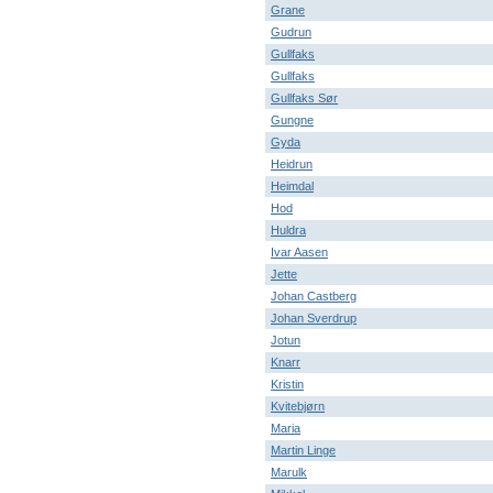
Grane
Gudrun
Gullfaks
Gullfaks
Gullfaks Sør
Gungne
Gyda
Heidrun
Heimdal
Hod
Huldra
Ivar Aasen
Jette
Johan Castberg
Johan Sverdrup
Jotun
Knarr
Kristin
Kvitebjørn
Maria
Martin Linge
Marulk