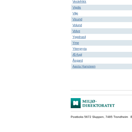
Veslefrikk
Vigdis
Vilje
Visund
Volund
Volve
Yggdrasil
Yme
Yttergryta
Ærfugl
Åsgard
Aasta Hansteen
Postboks 5672 Sluppen, 7485 Trondheim Be