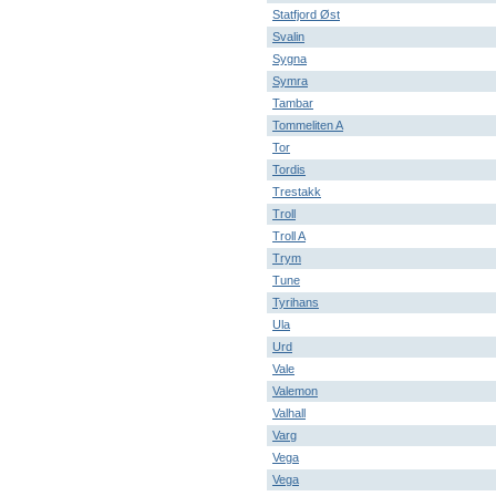
Statfjord Øst
Svalin
Sygna
Symra
Tambar
Tommeliten A
Tor
Tordis
Trestakk
Troll
Troll A
Trym
Tune
Tyrihans
Ula
Urd
Vale
Valemon
Valhall
Varg
Vega
Vega