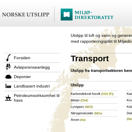
Utslipp til luft og vann og genere
med rapporteringsplikt til Miljødi
Transport
Forsiden
Avløpsrenseanlegg
Utslipp fra transportsektoren ber
Deponier
Utslipp
Landbasert industri
Karbondioksid fossilt
Ka
(CO2 (F))
Petroleumsvirksomhet til
havs
Metan
Kr
(CH4)
Lystgass
Ko
(N2O)
Nitrogenoksider
Dio
(NOx)
(Dio
Arsen
(As)