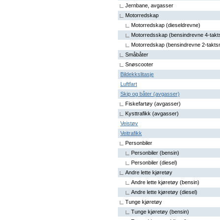
Jernbane, avgasser
Motorredskap
Motorredskap (dieseldrevne)
Motorredsskap (bensindrevne 4-takt
Motorredskap (bensindrevne 2-takts
Småbåter
Snøscooter
Bildekkslitasje
Luftfart
Skip og båter (avgasser)
Fiskefartøy (avgasser)
Kysttrafikk (avgasser)
Veistøv
Veitrafikk
Personbiler
Personbiler (bensin)
Personbiler (diesel)
Andre lette kjøretøy
Andre lette kjøretøy (bensin)
Andre lette kjøretøy (diesel)
Tunge kjøretøy
Tunge kjøretøy (bensin)